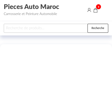
Aller au contenu
Pieces Auto Maroc
0
Carrosserie et Peinture Automobile
Recherche pour :
Recherche