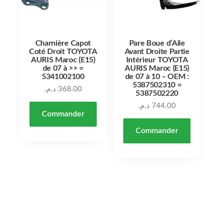
Charnière Capot
Pare Boue d’Aile
Coté Droit TOYOTA
Avant Droite Partie
AURIS Maroc (E15)
Intérieur TOYOTA
de 07 à >> =
AURIS Maroc (E15)
5341002100
de 07 à 10 – OEM :
5387502310 =
د.م.
368.00
5387502220
د.م.
744.00
Commander
Commander