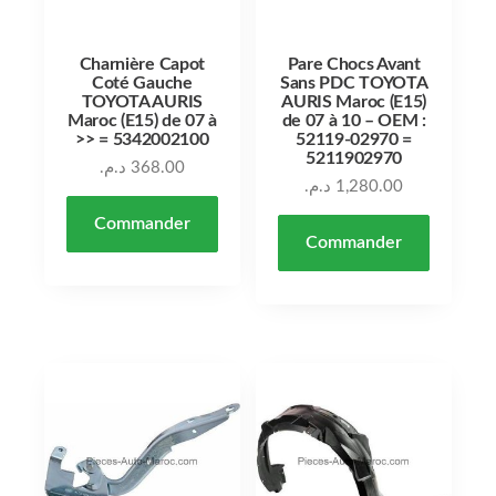
Charnière Capot
Pare Chocs Avant
Coté Gauche
Sans PDC TOYOTA
TOYOTA AURIS
AURIS Maroc (E15)
Maroc (E15) de 07 à
de 07 à 10 – OEM :
>> = 5342002100
52119-02970 =
5211902970
د.م.
368.00
د.م.
1,280.00
Commander
Commander