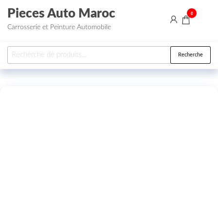
Aller au contenu
Pieces Auto Maroc
0
Carrosserie et Peinture Automobile
Recherche pour :
Recherche