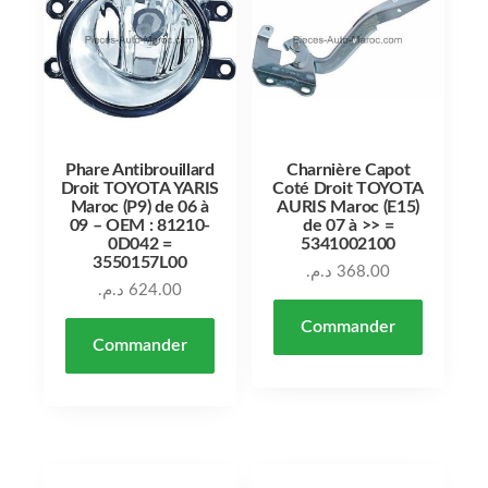
Phare Antibrouillard
Charnière Capot
Droit TOYOTA YARIS
Coté Droit TOYOTA
Maroc (P9) de 06 à
AURIS Maroc (E15)
09 – OEM : 81210-
de 07 à >> =
0D042 =
5341002100
3550157L00
د.م.
368.00
د.م.
624.00
Commander
Commander