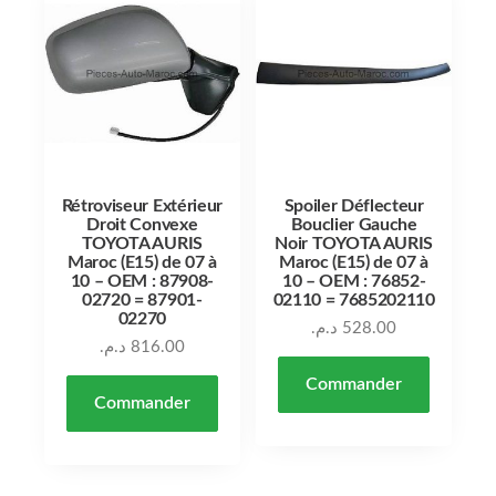
Rétroviseur Extérieur
Spoiler Déflecteur
Droit Convexe
Bouclier Gauche
TOYOTA AURIS
Noir TOYOTA AURIS
Maroc (E15) de 07 à
Maroc (E15) de 07 à
10 – OEM : 87908-
10 – OEM : 76852-
02720 = 87901-
02110 = 7685202110
02270
د.م.
528.00
د.م.
816.00
Commander
Commander