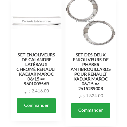
SET ENJOLIVEURS
SET DES DEUX
DE CALANDRE
ENJOLIVEURS DE
LATÉRAUX
PHARES
CHROMÉ RENAULT
ANTIBROUILLARDS
KADJAR MAROC
POUR RENAULT
06/15 =>
KADJAR MAROC
960100956R
06/15 =>
261528900R
د.م.
2,416.00
د.م.
1,824.00
Commander
Commander