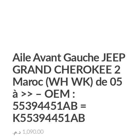
Aile Avant Gauche JEEP
GRAND CHEROKEE 2
Maroc (WH WK) de 05
à >> – OEM :
55394451AB =
K55394451AB
د.م.
1,090.00