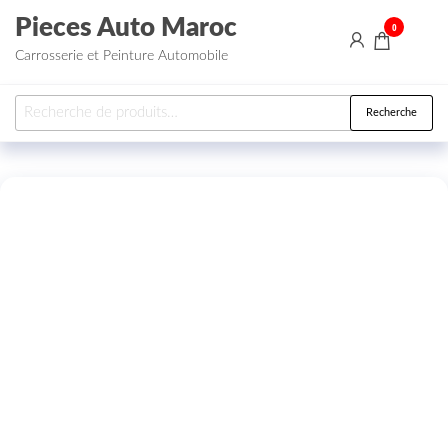
Aller au contenu
Pieces Auto Maroc
0
Carrosserie et Peinture Automobile
Recherche pour :
Recherche