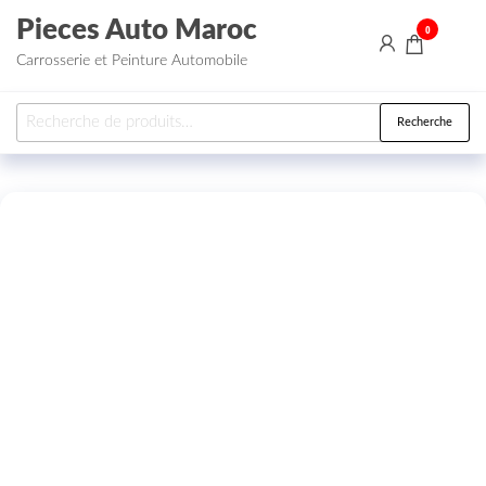
Aller au contenu
Pieces Auto Maroc
0
Carrosserie et Peinture Automobile
Recherche pour :
Recherche