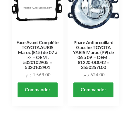
Face Avant Complète
Phare Antibrouillard
TOYOTA AURIS
Gauche TOYOTA
Maroc (E15) de 07 à
YARIS Maroc (P9) de
>> – OEM :
06 à 09 – OEM :
5320102905 =
81220-0D042 =
5320102901
3550257L00
د.م.
1,568.00
د.م.
624.00
Commander
Commander