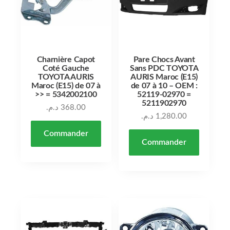
Charnière Capot
Pare Chocs Avant
Coté Gauche
Sans PDC TOYOTA
TOYOTA AURIS
AURIS Maroc (E15)
Maroc (E15) de 07 à
de 07 à 10 – OEM :
>> = 5342002100
52119-02970 =
5211902970
د.م.
368.00
د.م.
1,280.00
Commander
Commander