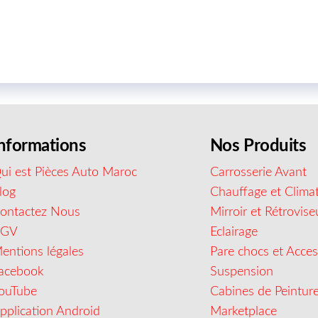
nformations
Nos Produits
ui est Pièces Auto Maroc
Carrosserie Avant
log
Chauffage et Climat
ontactez Nous
Mirroir et Rétrovise
CGV
Eclairage
entions légales
Pare chocs et Acces
acebook
Suspension
ouTube
Cabines de Peintur
pplication Android
Marketplace