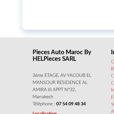
Pieces Auto Maroc By
I
HELPieces SARL
Q
B
3éme ETAGE, AV YACOUB EL
C
MANSOUR RESIDENCE AL
AMIRA III APPT N°32,
M
Marrakech
F
Téléphone :
07 54 09 48 34
Y
A
Localisation