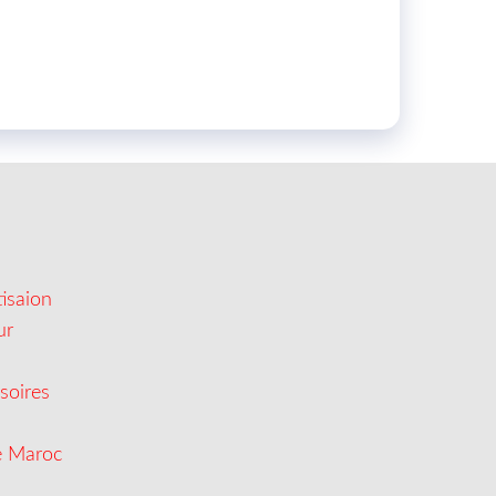
isaion
ur
soires
e Maroc