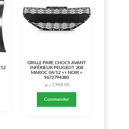
GRILLE PARE CHOCS AVANT
/12
INFÉRIEUR PEUGEOT 208
MAROC 04/12 => NOIR =
9672794380
د.م.
1,968.00
Commander