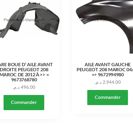
ARE BOUE D’ AILE AVANT
AILE AVANT GAUCHE
DROITE PEUGEOT 208
PEUGEOT 208 MAROC 04
MAROC DE 2012 À >> =
=> 9672994980
9673768780
د.م.
2,944.00
د.م.
496.00
Commander
Commander