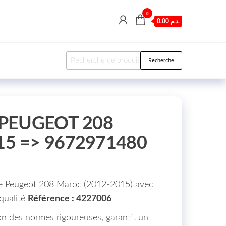
0
0.00 د.م.
Recherche pour :
Recherche
 PEUGEOT 208
5 => 9672971480
tre Peugeot 208 Maroc (2012-2015) avec
 qualité
Référence : 4227006
on des normes rigoureuses, garantit un