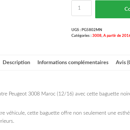
quantité de BAGUETTE
C
UGS :
PG5802MN
Catégories :
3008
,
A partir de 201
Description
Informations complémentaires
Avis (
tre Peugeot 3008 Maroc (12/16) avec cette baguette noire 
re véhicule, cette baguette offre non seulement une esthé
rieurs.