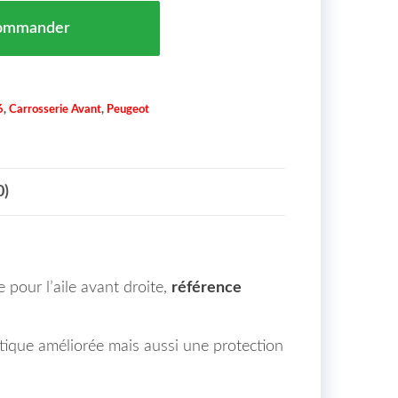
 NOIRE AILE AVANT DROIT PEUGEOT 3008 MAROC 12/
ommander
6
,
Carrosserie Avant
,
Peugeot
0)
pour l’aile avant droite,
référence
tique améliorée mais aussi une protection