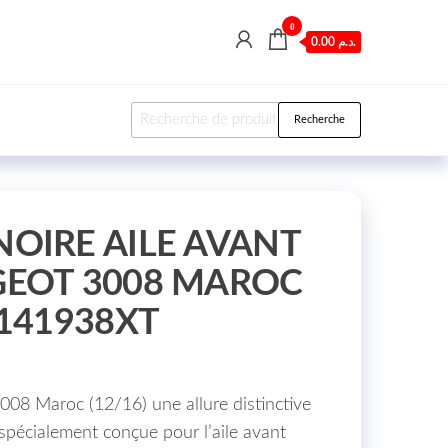
0
0.00 د.م.
Recherche pour :
Recherche
OIRE AILE AVANT
GEOT 3008 MAROC
8141938XT
08 Maroc (12/16) une allure distinctive
spécialement conçue pour l’aile avant