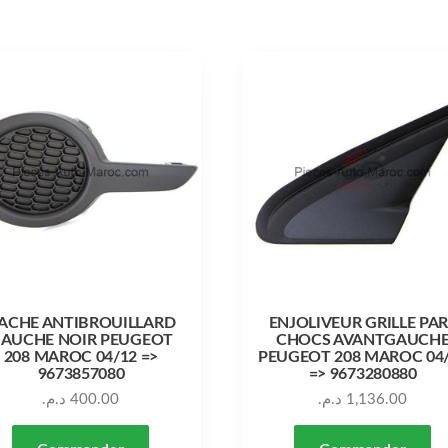
ACHE ANTIBROUILLARD
ENJOLIVEUR GRILLE PA
AUCHE NOIR PEUGEOT
CHOCS AVANTGAUCH
208 MAROC 04/12 =>
PEUGEOT 208 MAROC 04
9673857080
=> 9673280880
د.م.
400.00
د.م.
1,136.00