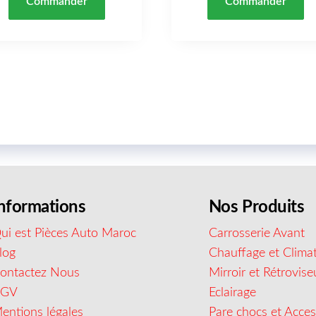
Commander
Commander
nformations
Nos Produits
ui est Pièces Auto Maroc
Carrosserie Avant
log
Chauffage et Climat
ontactez Nous
Mirroir et Rétrovise
CGV
Eclairage
entions légales
Pare chocs et Acces