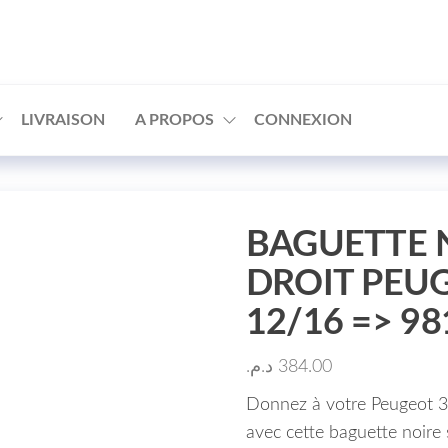
□
LIVRAISON
A PROPOS
CONNEXION
BAGUETTE N
DROIT PEU
12/16 => 9
د.م.
384.00
Donnez à votre Peugeot 30
avec cette baguette noire 