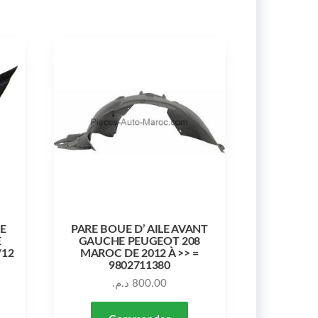
RE
PARE BOUE D’ AILE AVANT
E
GAUCHE PEUGEOT 208
/12
MAROC DE 2012 À >> =
9802711380
د.م.
800.00