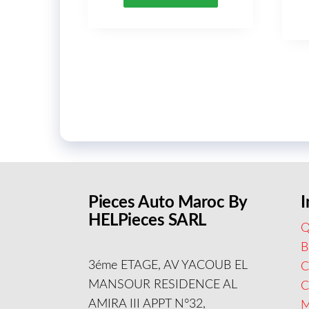
Pieces Auto Maroc By
I
HELPieces SARL
Q
B
3éme ETAGE, AV YACOUB EL
C
MANSOUR RESIDENCE AL
AMIRA III APPT N°32,
M