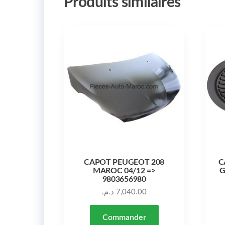
Produits similaires
CAPOT PEUGEOT 208
C
MAROC 04/12 =>
G
9803656980
د.م.
7,040.00
Commander