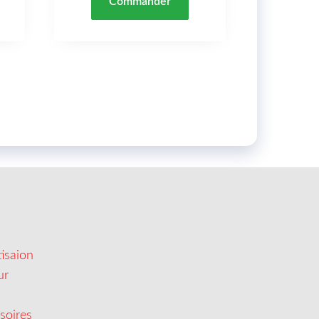
Commander
isaion
ur
soires