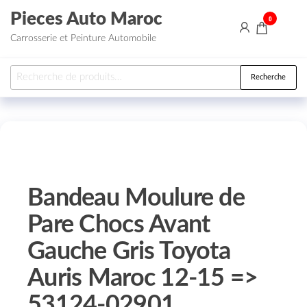
Aller au contenu
Pieces Auto Maroc
0
Carrosserie et Peinture Automobile
Recherche pour :
Recherche
Bandeau Moulure de
Pare Chocs Avant
Gauche Gris Toyota
Auris Maroc 12-15 =>
53124-02901