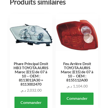
Produits similaires
Phare Principal Droit
Feu Arrière Droit
HB3 TOYOTA AURIS
TOYOTA AURIS
Maroc (E15) de 07 à
Maroc (E15) de 07 à
10 – OEM :
10 – OEM :
8113012A30 =
8155112A00
8113002470
د.م.
1,104.00
د.م.
2,032.00
Commander
Commander