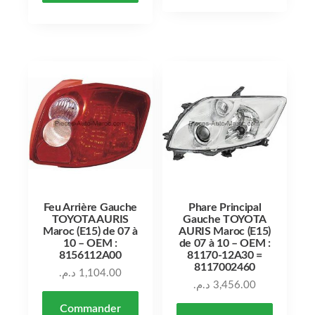
Feu Arrière Gauche
Phare Principal
TOYOTA AURIS
Gauche TOYOTA
Maroc (E15) de 07 à
AURIS Maroc (E15)
10 – OEM :
de 07 à 10 – OEM :
8156112A00
81170-12A30 =
8117002460
د.م.
1,104.00
د.م.
3,456.00
Commander