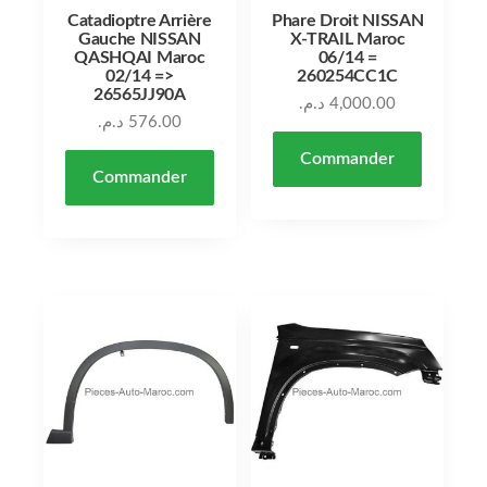
Catadioptre Arrière
Phare Droit NISSAN
Gauche NISSAN
X-TRAIL Maroc
QASHQAI Maroc
06/14 =
02/14 =>
260254CC1C
26565JJ90A
د.م.
4,000.00
د.م.
576.00
Commander
Commander