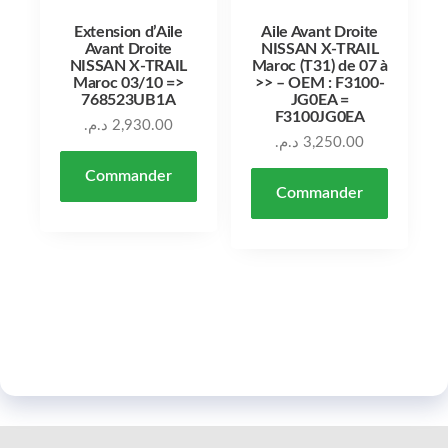
Extension d’Aile
Aile Avant Droite
Avant Droite
NISSAN X-TRAIL
NISSAN X-TRAIL
Maroc (T31) de 07 à
Maroc 03/10 =>
>> – OEM : F3100-
768523UB1A
JG0EA =
F3100JG0EA
د.م.
2,930.00
د.م.
3,250.00
Commander
Commander