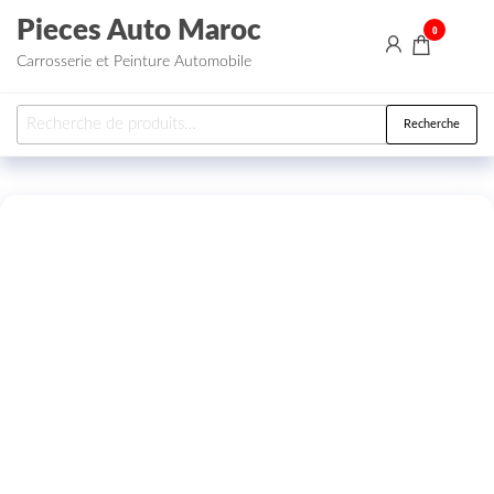
Aller au contenu
Pieces Auto Maroc
0
Carrosserie et Peinture Automobile
Recherche pour :
Recherche