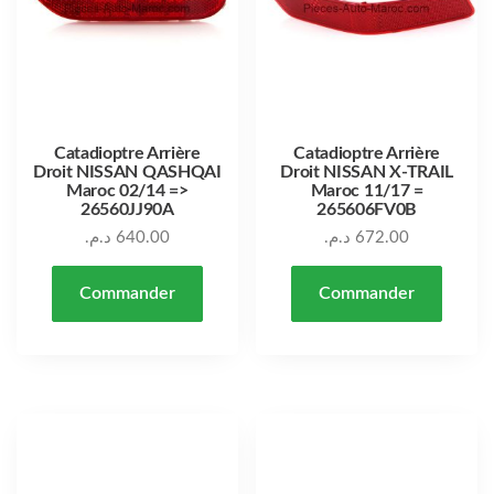
Catadioptre Arrière
Catadioptre Arrière
Droit NISSAN QASHQAI
Droit NISSAN X-TRAIL
Maroc 02/14 =>
Maroc 11/17 =
26560JJ90A
265606FV0B
د.م.
640.00
د.م.
672.00
Commander
Commander