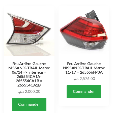
Feu Arrière Gauche
Feu Arrière Gauche
NISSAN X-TRAIL Maroc
NISSAN X-TRAIL Maroc
06/14 => intérieur =
11/17 = 265556FP0A
265554CA1A-
د.م.
2,576.00
265554CA1B =
265554CA1B
Commander
د.م.
2,000.00
Commander