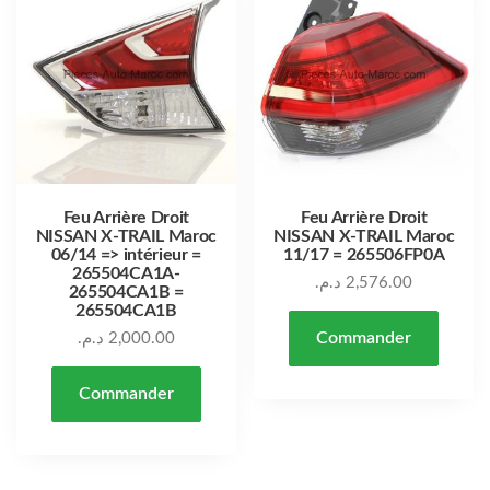
Feu Arrière Droit
Feu Arrière Droit
NISSAN X-TRAIL Maroc
NISSAN X-TRAIL Maroc
06/14 => intérieur =
11/17 = 265506FP0A
265504CA1A-
د.م.
2,576.00
265504CA1B =
265504CA1B
Commander
د.م.
2,000.00
Commander