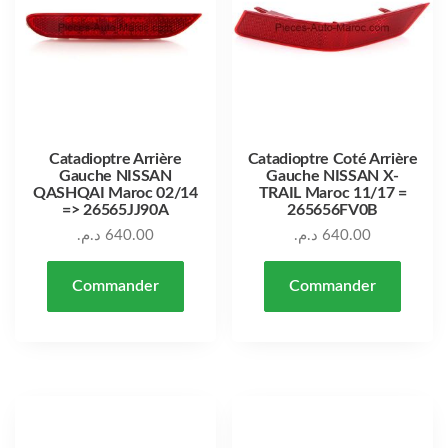
Catadioptre Arrière
Catadioptre Coté Arrière
Gauche NISSAN
Gauche NISSAN X-
QASHQAI Maroc 02/14
TRAIL Maroc 11/17 =
=> 26565JJ90A
265656FV0B
د.م.
640.00
د.م.
640.00
Commander
Commander