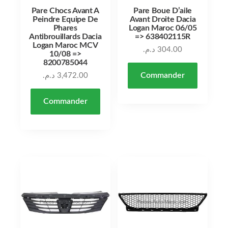
Pare Chocs Avant A
Pare Boue D’aile
Peindre Equipe De
Avant Droite Dacia
Phares
Logan Maroc 06/05
Antibrouillards Dacia
=> 638402115R
Logan Maroc MCV
د.م.
304.00
10/08 =>
8200785044
Commander
د.م.
3,472.00
Commander