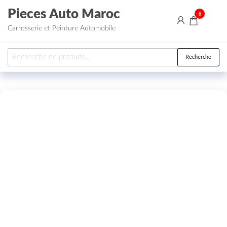
Aller au contenu
Pieces Auto Maroc
0
Carrosserie et Peinture Automobile
Recherche pour :
Recherche