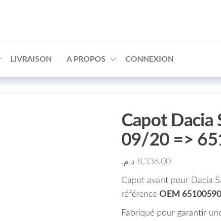
□
LIVRAISON
A PROPOS
CONNEXION
Capot Dacia
09/20 => 6
د.م.
8,336.00
Capot avant pour Dacia S
référence
OEM 6510059
Fabriqué pour garantir une