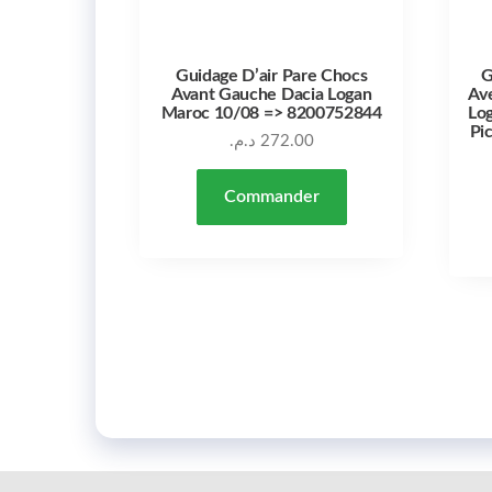
Guidage D’air Pare Chocs
G
Avant Gauche Dacia Logan
Ave
Maroc 10/08 => 8200752844
Lo
Pi
د.م.
272.00
Commander