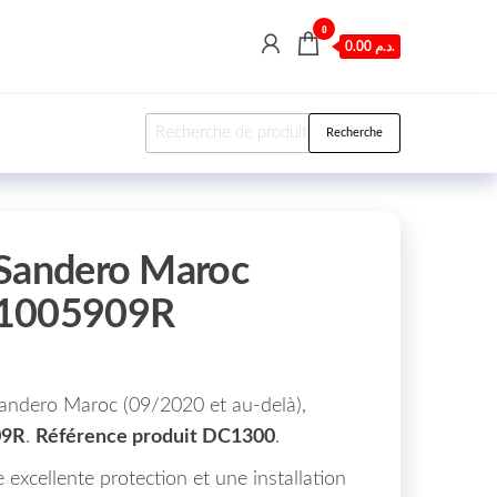
0
0.00 د.م.
Recherche pour :
Recherche
 Sandero Maroc
51005909R
andero Maroc (09/2020 et au-delà),
09R
.
Référence produit DC1300
.
 excellente protection et une installation