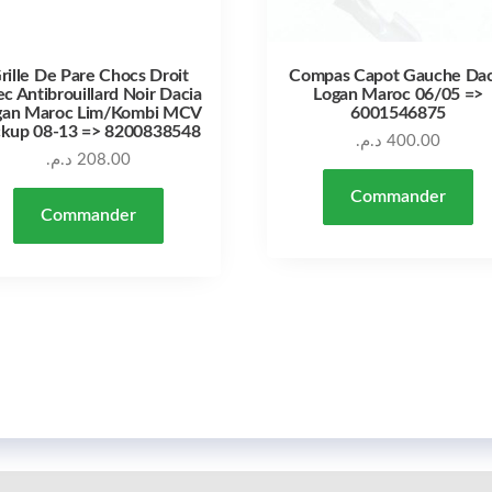
rille De Pare Chocs Droit
Compas Capot Gauche Dac
c Antibrouillard Noir Dacia
Logan Maroc 06/05 =>
gan Maroc Lim/Kombi MCV
6001546875
ckup 08-13 => 8200838548
د.م.
400.00
د.م.
208.00
Commander
Commander