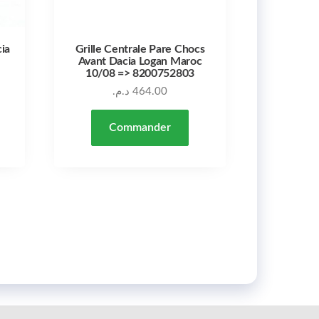
ia
Grille Centrale Pare Chocs
Avant Dacia Logan Maroc
10/08 => 8200752803
د.م.
464.00
Commander