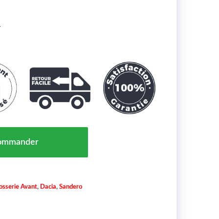
.
 Sandero Maroc 09/20 => 651005909R
ommander
osserie Avant
,
Dacia
,
Sandero