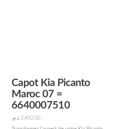
Capot Kia Picanto
Maroc 07 =
6640007510
د.م.
2,432.00