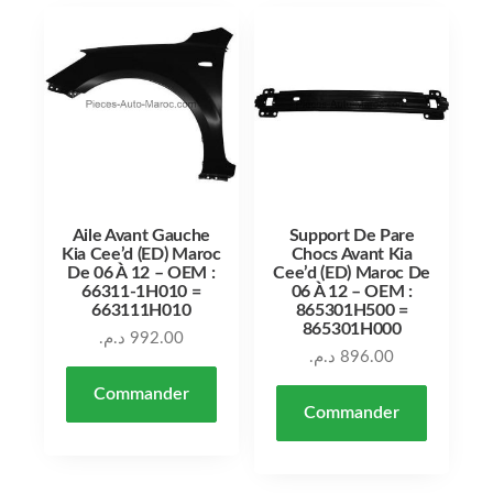
Aile Avant Gauche
Support De Pare
Kia Cee’d (ED) Maroc
Chocs Avant Kia
De 06 À 12 – OEM :
Cee’d (ED) Maroc De
66311-1H010 =
06 À 12 – OEM :
663111H010
865301H500 =
865301H000
د.م.
992.00
د.م.
896.00
Commander
Commander