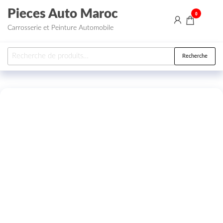
Aller au contenu
Pieces Auto Maroc
0
Carrosserie et Peinture Automobile
Recherche pour :
Recherche