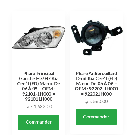
Phare Principal
Phare Antibrouillard
Gauche H7/H7 Kia
Droit Kia Cee’d (ED)
Cee’d (ED) Maroc De
Maroc De 06 À 09 –
06 À 09 – OEM :
OEM : 92202-1H000
92101-1H000 =
= 922021H000
921011H000
د.م.
560.00
د.م.
1,632.00
Commander
Commander