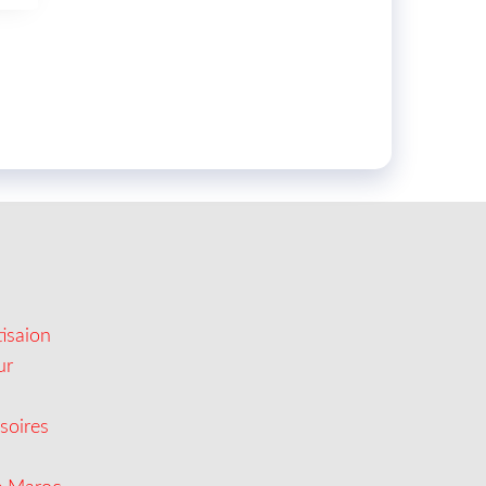
isaion
ur
soires