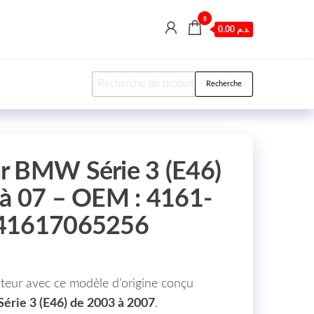
0
0.00 د.م.
Recherche pour :
Recherche
r BMW Série 3 (E46)
à 07 – OEM : 4161-
 41617065256
teur avec ce modèle d’origine conçu
rie 3 (E46) de 2003 à 2007
.