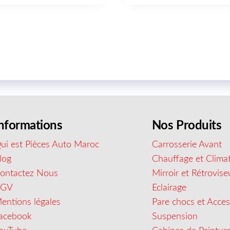
nformations
Nos Produits
ui est Pièces Auto Maroc
Carrosserie Avant
log
Chauffage et Climat
ontactez Nous
Mirroir et Rétrovise
CGV
Eclairage
entions légales
Pare chocs et Acces
acebook
Suspension