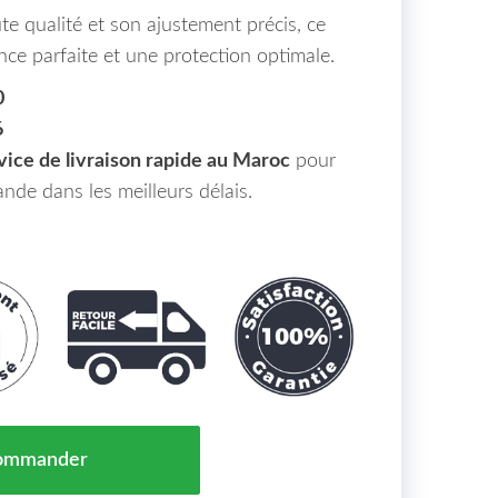
te qualité et son ajustement précis, ce
ce parfaite et une protection optimale.
0
6
vice de livraison rapide au Maroc
pour
nde dans les meilleurs délais.
r BMW Série 3 (E46) Maroc de 03 à 07 - OEM : 4161-7
ommander