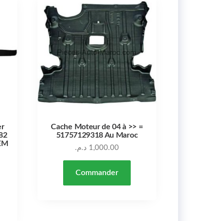
er
Cache Moteur de 04 à >> =
82
51757129318 Au Maroc
OEM
د.م.
1,000.00
Commander