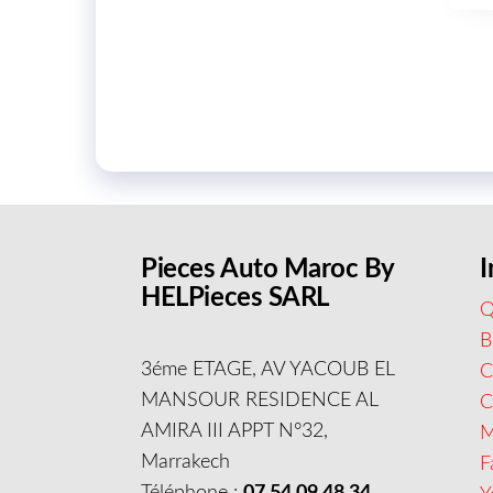
Pieces Auto Maroc By
I
HELPieces SARL
Q
B
3éme ETAGE, AV YACOUB EL
C
MANSOUR RESIDENCE AL
AMIRA III APPT N°32,
M
Marrakech
F
Téléphone :
07 54 09 48 34