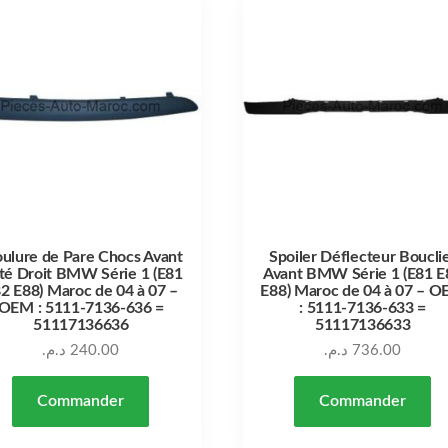
ulure de Pare Chocs Avant
Spoiler Déflecteur Boucli
té Droit BMW Série 1 (E81
Avant BMW Série 1 (E81 E
2 E88) Maroc de 04 à 07 –
E88) Maroc de 04 à 07 – 
OEM : 5111-7136-636 =
: 5111-7136-633 =
51117136636
51117136633
د.م.
240.00
د.م.
736.00
Commander
Commander