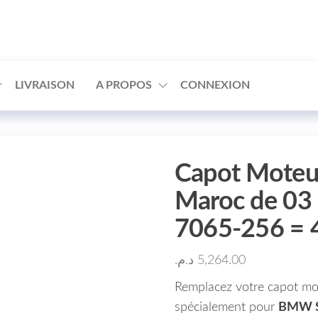
□
LIVRAISON
A PROPOS
CONNEXION
Capot Moteu
Maroc de 03 
7065-256 =
د.م.
5,264.00
Remplacez votre capot mo
spécialement pour
BMW Sé