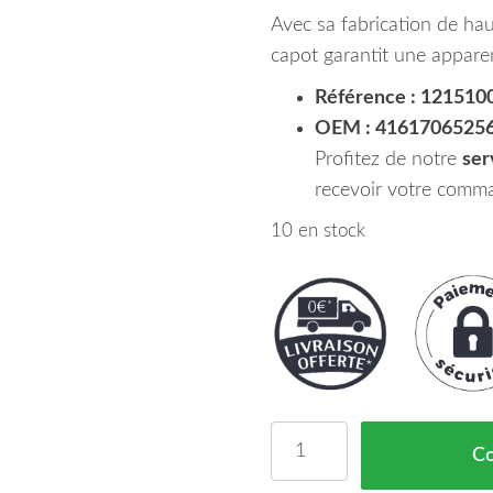
Avec sa fabrication de hau
capot garantit une apparen
Référence : 121510
OEM : 4161706525
Profitez de notre
ser
recevoir votre comma
10 en stock
quantité de Capot Moteu
C