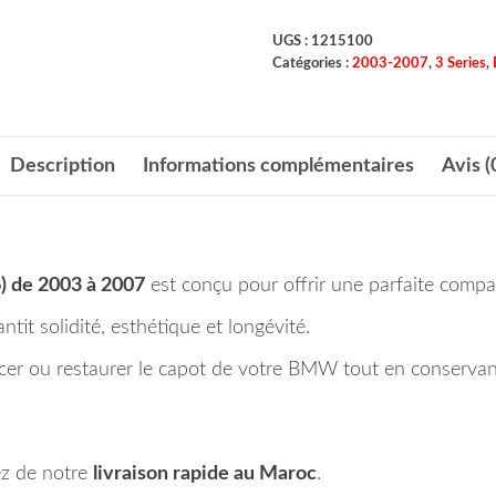
UGS :
1215100
Catégories :
2003-2007
,
3 Series
,
Description
Informations complémentaires
Avis (
) de 2003 à 2007
est conçu pour offrir une parfaite compat
ntit solidité, esthétique et longévité.
cer ou restaurer le capot de votre BMW tout en conservant 
z de notre
livraison rapide au Maroc
.