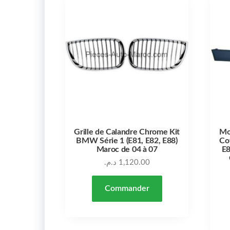
Grille de Calandre Chrome Kit
Mo
BMW Série 1 (E81, E82, E88)
Co
Maroc de 04 à 07
E8
د.م.
1,120.00
Commander