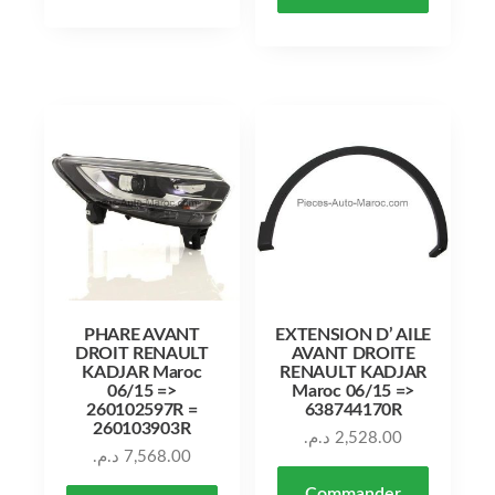
PHARE AVANT
EXTENSION D’ AILE
DROIT RENAULT
AVANT DROITE
KADJAR Maroc
RENAULT KADJAR
06/15 =>
Maroc 06/15 =>
260102597R =
638744170R
260103903R
د.م.
2,528.00
د.م.
7,568.00
Commander