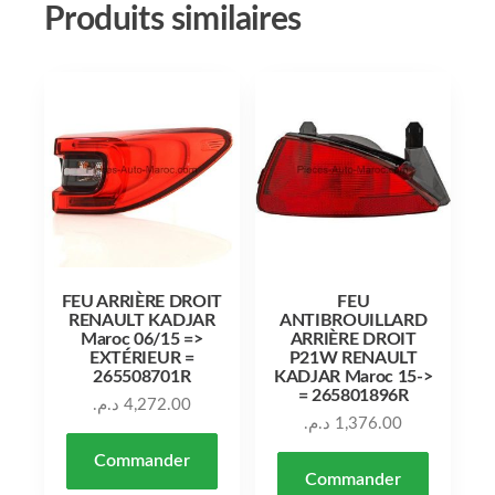
Produits similaires
FEU ARRIÈRE DROIT
FEU
RENAULT KADJAR
ANTIBROUILLARD
Maroc 06/15 =>
ARRIÈRE DROIT
EXTÉRIEUR =
P21W RENAULT
265508701R
KADJAR Maroc 15->
= 265801896R
د.م.
4,272.00
د.م.
1,376.00
Commander
Commander