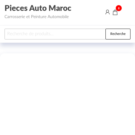
Aller au contenu
Pieces Auto Maroc
0
Carrosserie et Peinture Automobile
Recherche pour :
Recherche