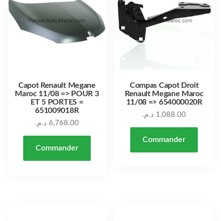
Capot Renault Megane
Compas Capot Droit
Maroc 11/08 => POUR 3
Renault Megane Maroc
ET 5 PORTES =
11/08 => 654000020R
651009018R
د.م.
1,088.00
د.م.
6,768.00
Commander
Commander