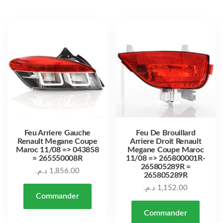
Feu Arriere Gauche
Feu De Brouillard
Renault Megane Coupe
Arriere Droit Renault
Maroc 11/08 => 043858
Megane Coupe Maroc
= 265550008R
11/08 => 265800001R-
265805289R =
د.م.
1,856.00
265805289R
د.م.
1,152.00
Commander
Commander