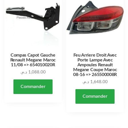
Compas Capot Gauche
Feu Arriere Droit Avec
Renault Megane Maroc
Porte Lampe Avec
11/08 => 654010020R
Ampoules Renault
Megane Coupe Maroc
د.م.
1,088.00
08-16 => 265500008R
د.م.
1,648.00
Commander
Commander