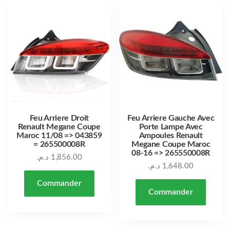
Feu Arriere Droit
Feu Arriere Gauche Avec
Renault Megane Coupe
Porte Lampe Avec
Maroc 11/08 => 043859
Ampoules Renault
= 265500008R
Megane Coupe Maroc
08-16 => 265550008R
د.م.
1,856.00
د.م.
1,648.00
Commander
Commander