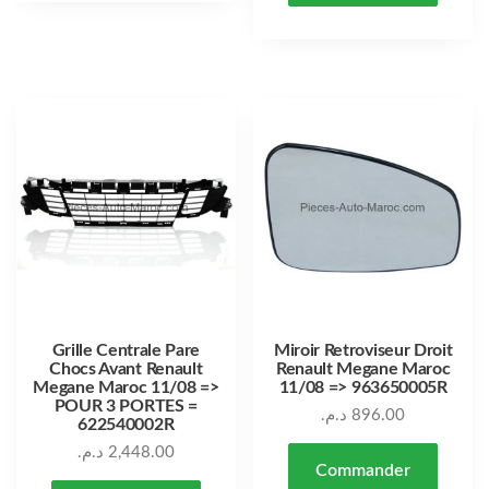
Grille Centrale Pare
Miroir Retroviseur Droit
Chocs Avant Renault
Renault Megane Maroc
Megane Maroc 11/08 =>
11/08 => 963650005R
POUR 3 PORTES =
د.م.
896.00
622540002R
د.م.
2,448.00
Commander