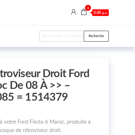
0
0.00 د.م.
Recherche pour :
Recherche
roviseur Droit Ford
oc De 08 À >> –
085 = 1514379
 votre Ford Fiesta 6 Maroc, produite à
 coque de rétroviseur droit.