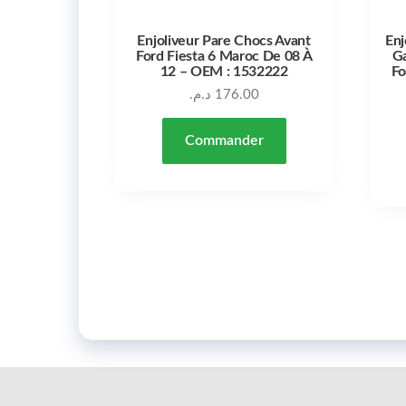
Enjoliveur Pare Chocs Avant
Enj
Ford Fiesta 6 Maroc De 08 À
Ga
12 – OEM : 1532222
Fo
د.م.
176.00
Commander