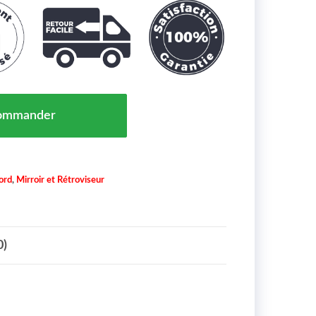
roviseur Droit Ford Fiesta 6 Maroc De 08 À >> - OEM 
ommander
ord
,
Mirroir et Rétroviseur
0)