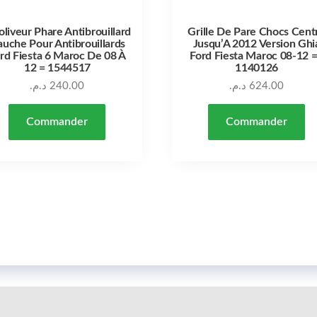
oliveur Phare Antibrouillard
Grille De Pare Chocs Cent
uche Pour Antibrouillards
Jusqu’A 2012 Version Ghi
rd Fiesta 6 Maroc De 08 À
Ford Fiesta Maroc 08-12 
12 = 1544517
1140126
د.م.
240.00
د.م.
624.00
Commander
Commander