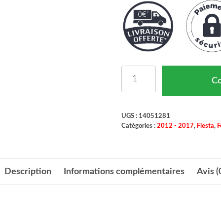
quantité de Coque De Ret
C
UGS :
14051281
Catégories :
2012 - 2017
,
Fiesta
,
F
Description
Informations complémentaires
Avis (