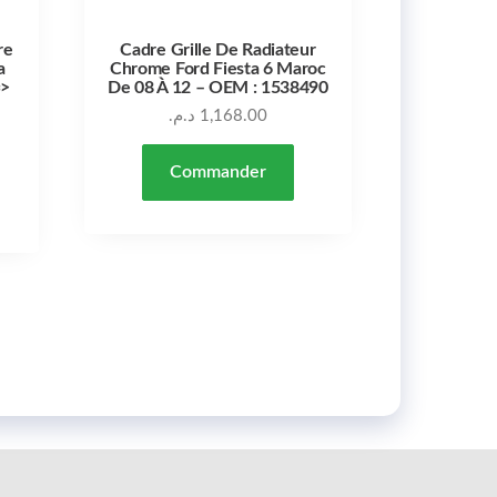
re
Cadre Grille De Radiateur
a
Chrome Ford Fiesta 6 Maroc
=>
De 08 À 12 – OEM : 1538490
د.م.
1,168.00
Commander