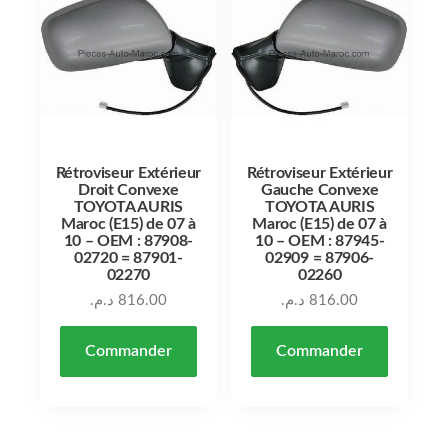
Rétroviseur Extérieur
Rétroviseur Extérieur
Droit Convexe
Gauche Convexe
TOYOTA AURIS
TOYOTA AURIS
Maroc (E15) de 07 à
Maroc (E15) de 07 à
10 – OEM : 87908-
10 – OEM : 87945-
02720 = 87901-
02909 = 87906-
02270
02260
د.م.
816.00
د.م.
816.00
Commander
Commander