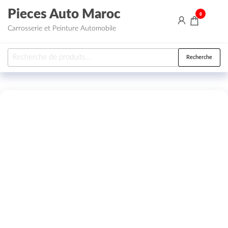
Aller au contenu
Pieces Auto Maroc
0
Carrosserie et Peinture Automobile
Recherche pour :
Recherche