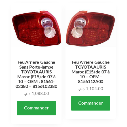
Feu Arrière Gauche
Feu Arrière Gauche
Sans Porte-lampe
TOYOTA AURIS
TOYOTA AURIS
Maroc (E15) de 07 à
Maroc (E15) de 07 à
10 – OEM :
10 – OEM : 81561-
8156112A00
02380 = 8156102380
د.م.
1,104.00
د.م.
1,088.00
Commander
Commander