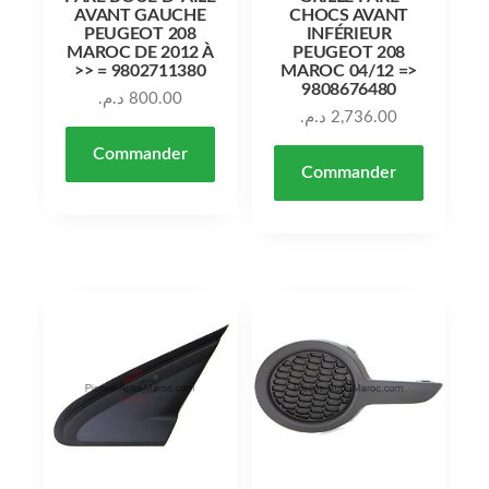
AVANT GAUCHE
CHOCS AVANT
PEUGEOT 208
INFÉRIEUR
MAROC DE 2012 À
PEUGEOT 208
>> = 9802711380
MAROC 04/12 =>
9808676480
د.م.
800.00
د.م.
2,736.00
Commander
Commander