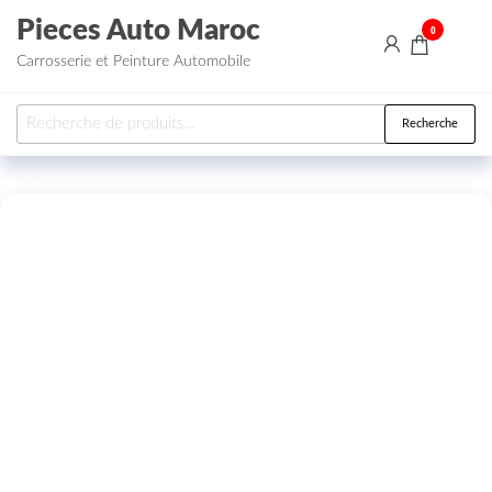
Aller au contenu
Pieces Auto Maroc
0
Carrosserie et Peinture Automobile
Recherche pour :
Recherche