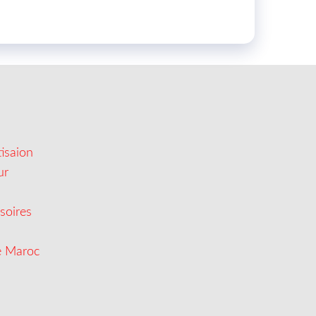
isaion
ur
soires
e Maroc