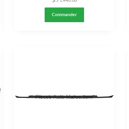
د.م.
1,440.00
Commander