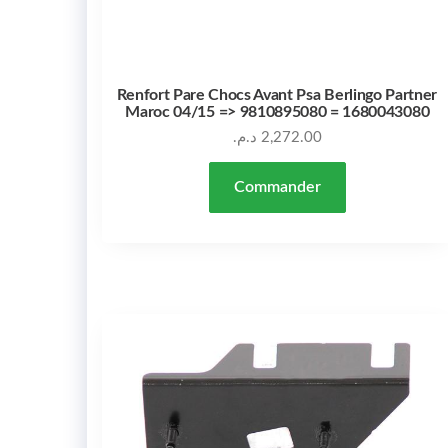
Renfort Pare Chocs Avant Psa Berlingo Partner
Maroc 04/15 => 9810895080 = 1680043080
د.م.
2,272.00
Commander