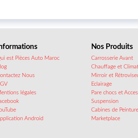
nformations
Nos Produits
ui est Pièces Auto Maroc
Carrosserie Avant
log
Chauffage et Climat
ontactez Nous
Mirroir et Rétrovise
CGV
Eclairage
entions légales
Pare chocs et Acces
acebook
Suspension
ouTube
Cabines de Peintur
pplication Android
Marketplace