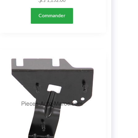
د.م.
1,152.00
Commander