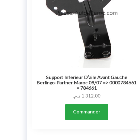
Support Inferieur D’aile Avant Gauche
Berlingo-Partner Maroc 09/07 => 0000784661
= 784661
د.م.
1,312.00
Commander