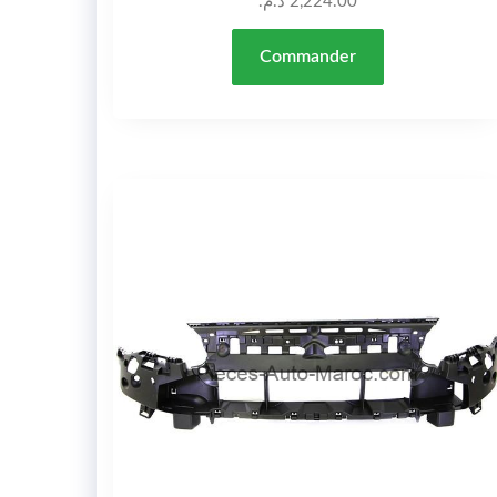
د.م.
2,224.00
Commander