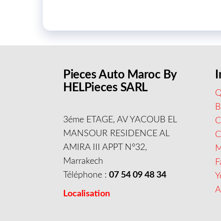
Pieces Auto Maroc By
I
HELPieces SARL
Q
B
3éme ETAGE, AV YACOUB EL
C
MANSOUR RESIDENCE AL
AMIRA III APPT N°32,
M
Marrakech
F
Téléphone :
07 54 09 48 34
Y
A
Localisation