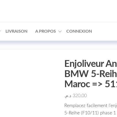
□
LIVRAISON
A PROPOS
CONNEXION
Enjoliveur An
BMW 5-Reihe
Maroc => 5
د.م.
320.00
Remplacez facilement l’enj
5-Reihe (F10/11) phase 1 