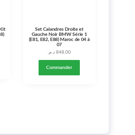
Kit
Set Calandres Droite et
8)
Gauche Noir BMW Série 1
(E81, E82, E88) Maroc de 04 à
07
د.م.
848.00
Commander