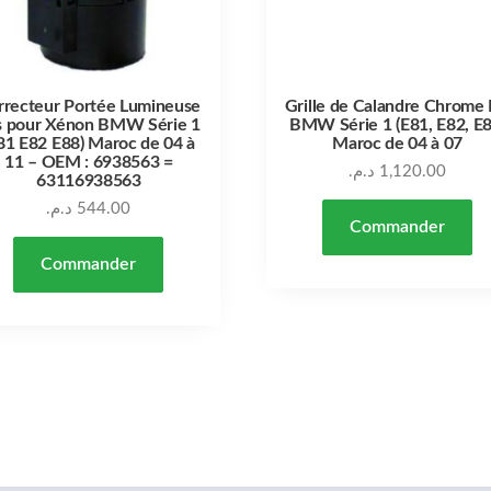
rrecteur Portée Lumineuse
Grille de Calandre Chrome 
s pour Xénon BMW Série 1
BMW Série 1 (E81, E82, E8
81 E82 E88) Maroc de 04 à
Maroc de 04 à 07
11 – OEM : 6938563 =
د.م.
1,120.00
63116938563
د.م.
544.00
Commander
Commander