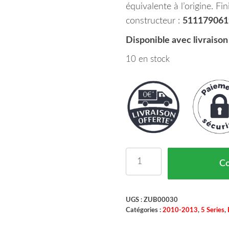
équivalente à l’origine. Fi
constructeur :
511179061
Disponible avec livraison
10 en stock
quantité de Enjoliveur 
C
UGS :
ZUB00030
Catégories :
2010-2013
,
5 Series
,