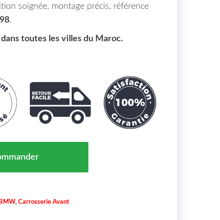
nition soignée, montage précis, référence
98
.
 dans toutes les villes du Maroc.
Antibrouillard Droit BMW 5-Reihe (F10/11) 10-13 Maroc
ommander
BMW
,
Carrosserie Avant