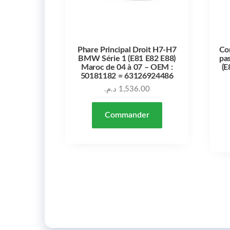
Phare Principal Droit H7-H7
Co
BMW Série 1 (E81 E82 E88)
pa
Maroc de 04 à 07 – OEM :
(E
50181182 = 63126924486
د.م.
1,536.00
Commander