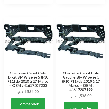
Charnière Capot Coté
Charnière Capot Coté
Droit BMW Série 5 (F10
Gauche BMW Série 5
F11) de 2010 à 17 Maroc
(F10 F11) de 2010 à 17
– OEM : 41617207200
Maroc – OEM :
41617207199
د.م.
1,536.00
د.م.
1,536.00
Commander
Commander