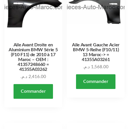
Aile Avant Droite en
Aile Avant Gauche Acier
Aluminium BMW Série 5
BMW 5-Reihe (F10/11)
(F10 F11) de 2010 à 17
13 Maroc-> =
Maroc – OEM :
41355A03261
41357248660 =
د.م.
1,568.00
41355A03262
د.م.
2,416.00
Commander
Commander