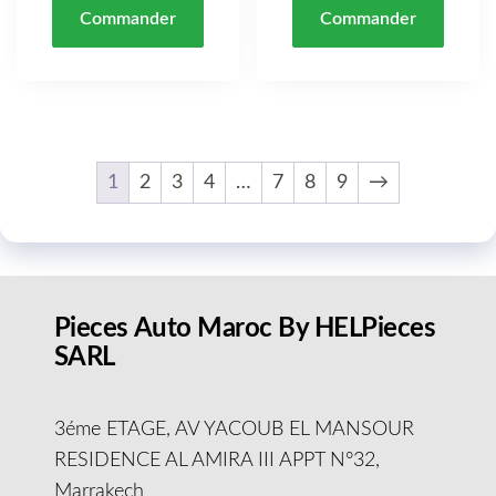
Commander
Commander
1
2
3
4
…
7
8
9
→
Pieces Auto Maroc By HELPieces
SARL
3éme ETAGE, AV YACOUB EL MANSOUR
RESIDENCE AL AMIRA III APPT N°32,
Marrakech