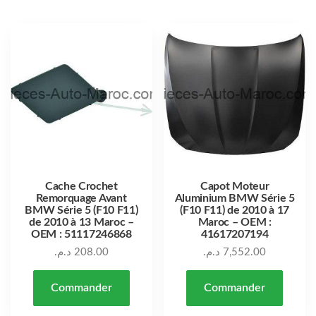
Cache Crochet
Capot Moteur
Remorquage Avant
Aluminium BMW Série 5
BMW Série 5 (F10 F11)
(F10 F11) de 2010 à 17
de 2010 à 13 Maroc –
Maroc – OEM :
OEM : 51117246868
41617207194
د.م.
208.00
د.م.
7,552.00
Commander
Commander