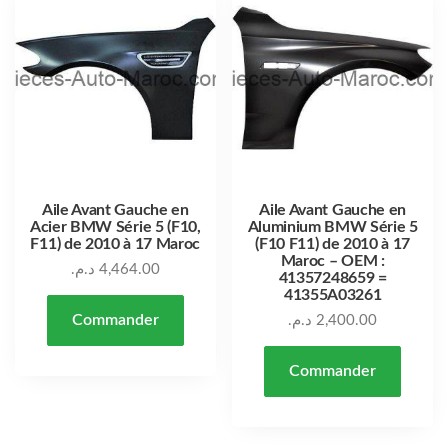
Aile Avant Gauche en
Aile Avant Gauche en
Acier BMW Série 5 (F10,
Aluminium BMW Série 5
F11) de 2010 à 17 Maroc
(F10 F11) de 2010 à 17
Maroc – OEM :
د.م.
4,464.00
41357248659 =
41355A03261
Commander
د.م.
2,400.00
Commander