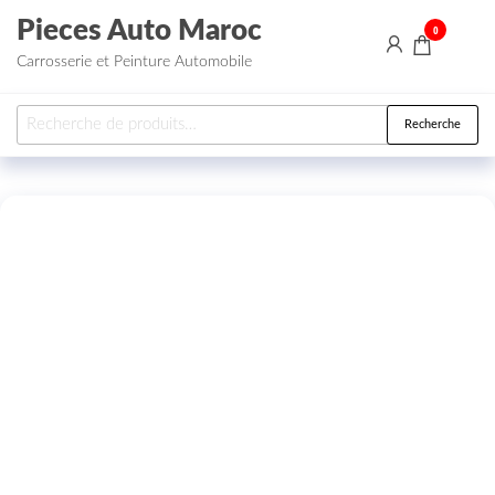
Aller au contenu
Pieces Auto Maroc
0
Carrosserie et Peinture Automobile
Recherche pour :
Recherche