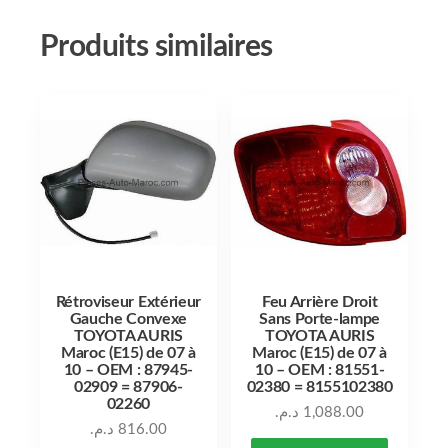
Produits similaires
Rétroviseur Extérieur
Feu Arrière Droit
Gauche Convexe
Sans Porte-lampe
TOYOTA AURIS
TOYOTA AURIS
Maroc (E15) de 07 à
Maroc (E15) de 07 à
10 – OEM : 87945-
10 – OEM : 81551-
02909 = 87906-
02380 = 8155102380
02260
د.م.
1,088.00
د.م.
816.00