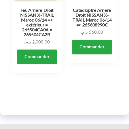
Feu Arrière Droit
Catadioptre Arrière
NISSAN X-TRAIL
Droit NISSAN X-
Maroc 06/14 =>
TRAIL Maroc 06/14
extérieur =
=> 265608990C
265504CA0A =
د.م.
560.00
265504CA2B
د.م.
2,000.00
Commander
Commander