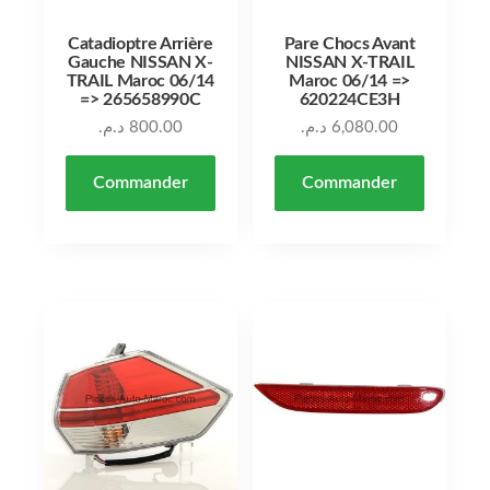
Catadioptre Arrière
Pare Chocs Avant
Gauche NISSAN X-
NISSAN X-TRAIL
TRAIL Maroc 06/14
Maroc 06/14 =>
=> 265658990C
620224CE3H
د.م.
800.00
د.م.
6,080.00
Commander
Commander