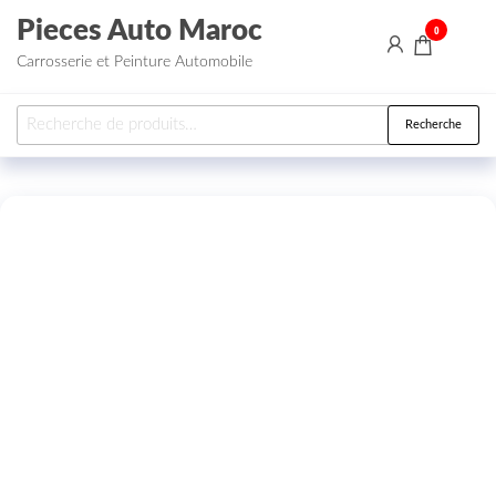
Aller au contenu
Pieces Auto Maroc
0
Carrosserie et Peinture Automobile
Recherche pour :
Recherche