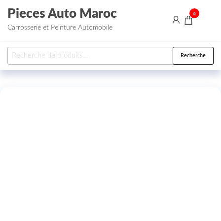
Aller au contenu
Pieces Auto Maroc
0
Carrosserie et Peinture Automobile
Recherche pour :
Recherche