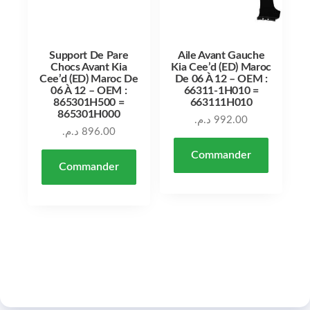
Support De Pare
Aile Avant Gauche
Chocs Avant Kia
Kia Cee’d (ED) Maroc
Cee’d (ED) Maroc De
De 06 À 12 – OEM :
06 À 12 – OEM :
66311-1H010 =
865301H500 =
663111H010
865301H000
د.م.
992.00
د.م.
896.00
Commander
Commander