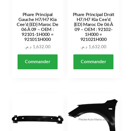
Phare Principal
Phare Principal Droit
Gauche H7/H7 Kia
H7/H7 Kia Cee’d
Cee’d (ED) Maroc De
(ED) Maroc De 06 À
06 À 09 – OEM :
09 – OEM : 92102-
92101-1H000 =
1H000 =
921011H000
921021H000
د.م.
1,632.00
د.م.
1,632.00
Commander
Commander