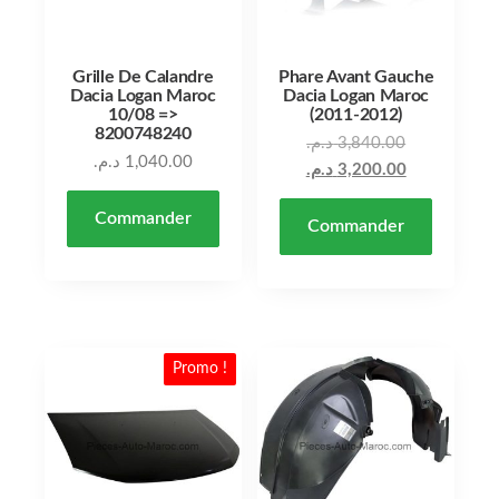
Grille De Calandre
Phare Avant Gauche
Dacia Logan Maroc
Dacia Logan Maroc
10/08 =>
(2011-2012)
8200748240
د.م.
3,840.00
د.م.
1,040.00
د.م.
3,200.00
Commander
Commander
Promo !