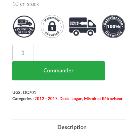
10 en stock
quantité de Face Avant Dacia Logan Maroc 10/12
Commander
UGS :
DC701
Catégories :
2012 - 2017
,
Dacia
,
Logan
,
Mirroir et Rétroviseur
Description