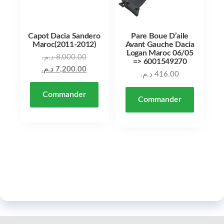
Capot Dacia Sandero
Pare Boue D’aile
Maroc(2011-2012)
Avant Gauche Dacia
Logan Maroc 06/05
Le prix initial était : 8,000.00 د.م..
د.م.
8,000.00
=> 6001549270
Le prix actuel est : 7,200.00 د.م..
د.م.
7,200.00
د.م.
416.00
Commander
Commander