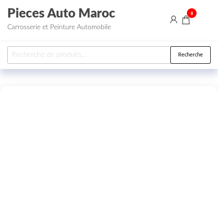
Aller au contenu
Pieces Auto Maroc
0
Carrosserie et Peinture Automobile
Recherche pour :
Recherche