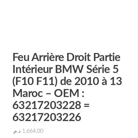
Feu Arrière Droit Partie
Intérieur BMW Série 5
(F10 F11) de 2010 à 13
Maroc – OEM :
63217203228 =
63217203226
د.م.
1,664.00