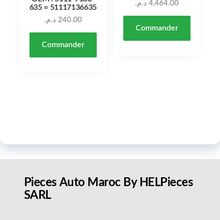
د.م.
4,464.00
635 = 51117136635
د.م.
240.00
Commander
Commander
Pieces Auto Maroc By HELPieces
SARL