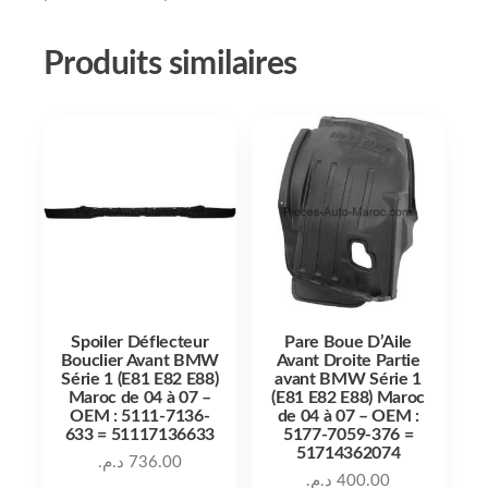
Produits similaires
Spoiler Déflecteur
Pare Boue D’Aile
Bouclier Avant BMW
Avant Droite Partie
Série 1 (E81 E82 E88)
avant BMW Série 1
Maroc de 04 à 07 –
(E81 E82 E88) Maroc
OEM : 5111-7136-
de 04 à 07 – OEM :
633 = 51117136633
5177-7059-376 =
51714362074
د.م.
736.00
د.م.
400.00