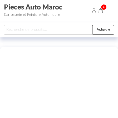
Aller au contenu
Pieces Auto Maroc
0
Carrosserie et Peinture Automobile
Recherche pour :
Recherche