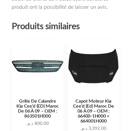
produit ont la possibilité de laisser un avis.
Produits similaires
Grille De Calandre
Capot Moteur Kia
Kia Cee’d (ED) Maroc
Cee’d (Ed) Maroc De
De 06 À 09 – OEM :
06 À 09 – OEM :
863501H000
66400-1H000 =
664001H000
د.م.
800.00
د.م.
3,392.00