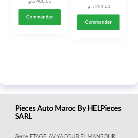
د.م.
480.00
د.م.
224.00
Commander
Commander
Pieces Auto Maroc By HELPieces
SARL
3éme ETAGE, AV YACOUB EL MANSOUR