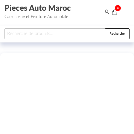
Aller au contenu
Pieces Auto Maroc
0
Carrosserie et Peinture Automobile
Recherche pour :
Recherche