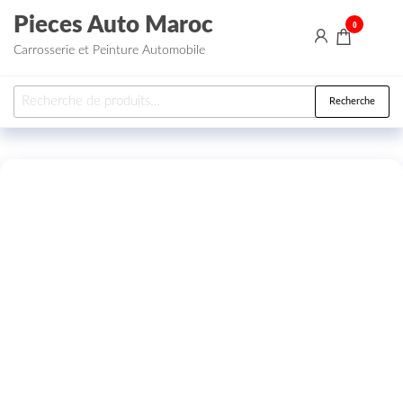
Aller au contenu
Pieces Auto Maroc
0
Carrosserie et Peinture Automobile
Recherche pour :
Recherche