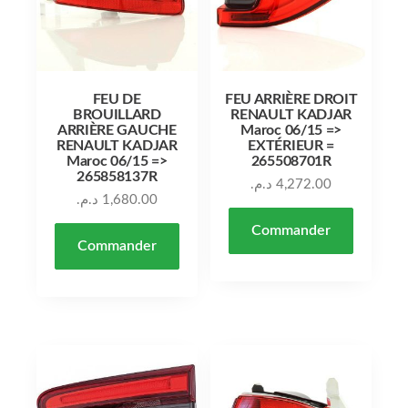
FEU DE
FEU ARRIÈRE DROIT
BROUILLARD
RENAULT KADJAR
ARRIÈRE GAUCHE
Maroc 06/15 =>
RENAULT KADJAR
EXTÉRIEUR =
Maroc 06/15 =>
265508701R
265858137R
د.م.
4,272.00
د.م.
1,680.00
Commander
Commander