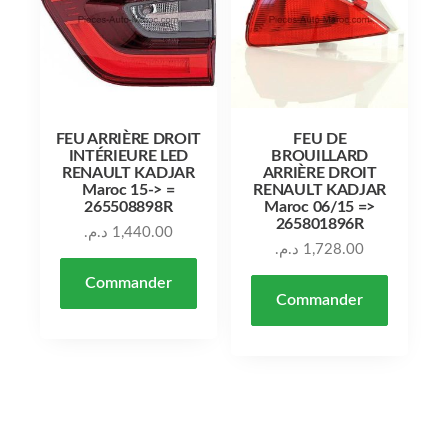
FEU ARRIÈRE DROIT
FEU DE
INTÉRIEURE LED
BROUILLARD
RENAULT KADJAR
ARRIÈRE DROIT
Maroc 15-> =
RENAULT KADJAR
265508898R
Maroc 06/15 =>
265801896R
د.م.
1,440.00
د.م.
1,728.00
Commander
Commander