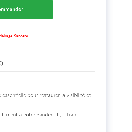
Droit Pas Pour Version Stepway Dacia Sandero II Maroc
ommander
clairage
,
Sandero
0)
sentielle pour restaurer la visibilité et
aitement à votre Sandero II, offrant une