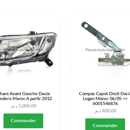
hare Avant Gauche Dacia
Compas Capot Droit Daci
ndero Maroc A partir 2012
Logan Maroc 06/05 =>
6001546876
د.م.
1,000.00
د.م.
400.00
Commander
Commander