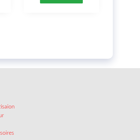
isaion
ur
soires