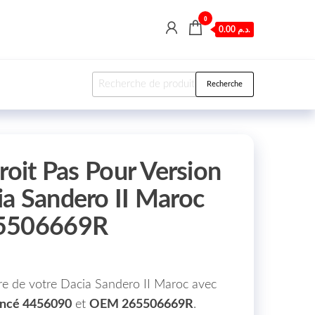
0
0.00 د.م.
Recherche pour :
Recherche
roit Pas Pour Version
a Sandero II Maroc
65506669R
rière de votre Dacia Sandero II Maroc avec
encé 4456090
et
OEM 265506669R
.