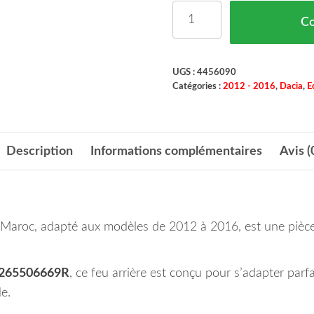
quantité de Feu Arriere 
C
UGS :
4456090
Catégories :
2012 - 2016
,
Dacia
,
E
Description
Informations complémentaires
Avis (
 Maroc, adapté aux modèles de 2012 à 2016, est une pièce es
265506669R
, ce feu arrière est conçu pour s’adapter parf
le.