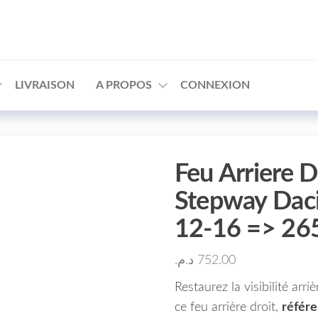
□
LIVRAISON
A PROPOS
CONNEXION
Feu Arriere D
Stepway Daci
12-16 => 2
د.م.
752.00
Restaurez la visibilité ar
ce feu arrière droit,
référ