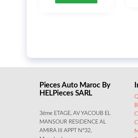
Pieces Auto Maroc By
I
HELPieces SARL
Q
B
3éme ETAGE, AV YACOUB EL
C
MANSOUR RESIDENCE AL
AMIRA III APPT N°32,
M