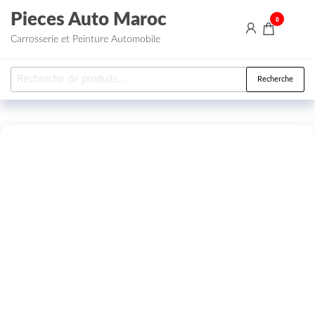
Aller au contenu
Pieces Auto Maroc
0
Carrosserie et Peinture Automobile
Recherche pour :
Recherche