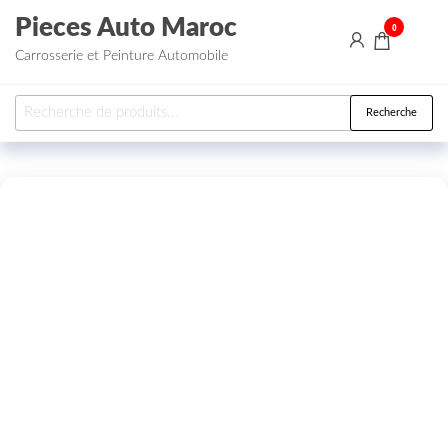
Aller au contenu
Pieces Auto Maroc
0
Carrosserie et Peinture Automobile
Recherche pour :
Recherche