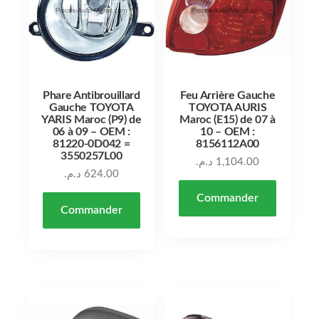
Phare Antibrouillard
Feu Arrière Gauche
Gauche TOYOTA
TOYOTA AURIS
YARIS Maroc (P9) de
Maroc (E15) de 07 à
06 à 09 – OEM :
10 – OEM :
81220-0D042 =
8156112A00
3550257L00
د.م.
1,104.00
د.م.
624.00
Commander
Commander