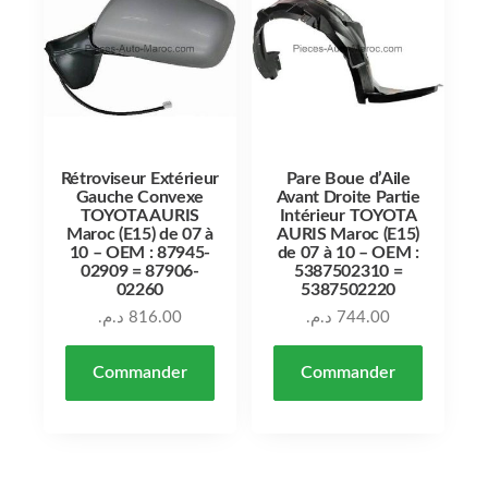
Rétroviseur Extérieur
Pare Boue d’Aile
Gauche Convexe
Avant Droite Partie
TOYOTA AURIS
Intérieur TOYOTA
Maroc (E15) de 07 à
AURIS Maroc (E15)
10 – OEM : 87945-
de 07 à 10 – OEM :
02909 = 87906-
5387502310 =
02260
5387502220
د.م.
816.00
د.م.
744.00
Commander
Commander