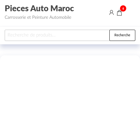
Aller au contenu
Pieces Auto Maroc
0
Carrosserie et Peinture Automobile
Recherche pour :
Recherche