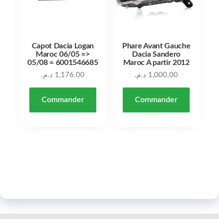
Capot Dacia Logan
Phare Avant Gauche
Maroc 06/05 =>
Dacia Sandero
05/08 = 6001546685
Maroc A partir 2012
د.م.
1,176.00
د.م.
1,000.00
Commander
Commander