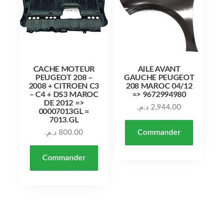
CACHE MOTEUR
AILE AVANT
PEUGEOT 208 –
GAUCHE PEUGEOT
2008 + CITROEN C3
208 MAROC 04/12
– C4 + DS3 MAROC
=> 9672994980
DE 2012 =>
د.م.
2,944.00
00007013GL =
7013.GL
Commander
د.م.
800.00
Commander