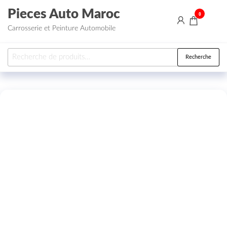
Aller au contenu
Pieces Auto Maroc
0
Carrosserie et Peinture Automobile
Recherche pour :
Recherche