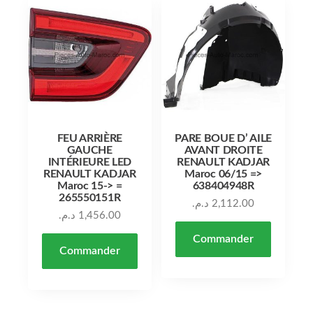
FEU ARRIÈRE
PARE BOUE D’ AILE
GAUCHE
AVANT DROITE
INTÉRIEURE LED
RENAULT KADJAR
RENAULT KADJAR
Maroc 06/15 =>
Maroc 15-> =
638404948R
265550151R
د.م.
2,112.00
د.م.
1,456.00
Commander
Commander