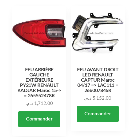
FEU ARRIÈRE
FEU AVANT DROIT
GAUCHE
LED RENAULT
EXTÉRIEURE
CAPTUR Maroc
PY21W RENAULT
04/17 => LAC111 =
KADJAR Maroc 15->
266007846R
= 265552478R
د.م.
5,152.00
د.م.
1,712.00
Commander
Commander