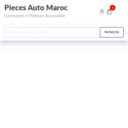
Aller au contenu
Pieces Auto Maroc
0
Carrosserie et Peinture Automobile
Recherche pour :
Recherche