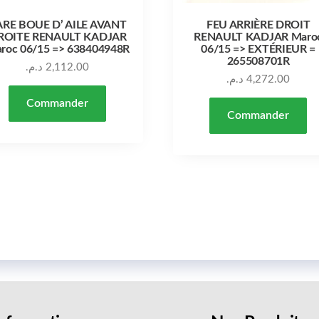
ARE BOUE D’ AILE AVANT
FEU ARRIÈRE DROIT
ROITE RENAULT KADJAR
RENAULT KADJAR Maro
roc 06/15 => 638404948R
06/15 => EXTÉRIEUR =
265508701R
د.م.
2,112.00
د.م.
4,272.00
Commander
Commander