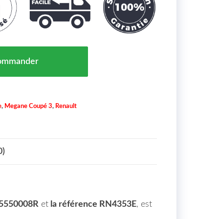
 Gauche Renault Megane Coupe Maroc 11/08 => 043858
ommander
e
,
Megane Coupé 3
,
Renault
0)
65550008R
et
la référence RN4353E
, est