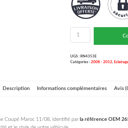
quantité de Feu Arriere
C
UGS :
RN4353E
Catégories :
2008 - 2012
,
Eclairag
Description
Informations complémentaires
Avis (
ne Coupé Maroc 11/08, identifié par
la référence OEM 2
ité et le style de votre véhicule.