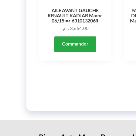
AILE AVANT GAUCHE
P
RENAULT KADJAR Maroc
D
06/15 => 631013206R
Ma
د.م.
3,664.00
Commander