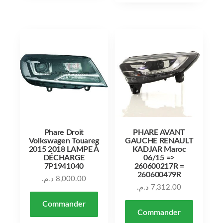
Phare Droit
PHARE AVANT
Volkswagen Touareg
GAUCHE RENAULT
2015 2018 LAMPE À
KADJAR Maroc
DÉCHARGE
06/15 =>
7P1941040
260600217R =
260600479R
د.م.
8,000.00
د.م.
7,312.00
Commander
Commander