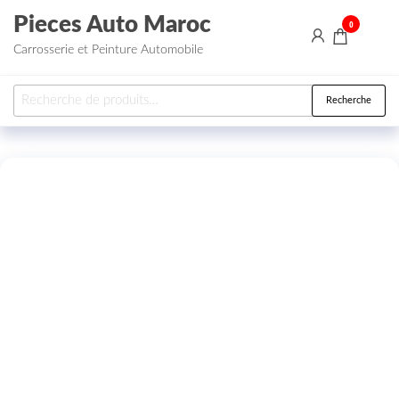
Aller au contenu
Pieces Auto Maroc
0
Carrosserie et Peinture Automobile
Recherche pour :
Recherche