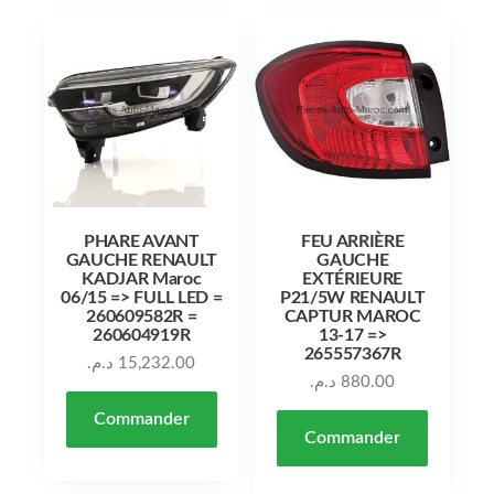
PHARE AVANT
FEU ARRIÈRE
GAUCHE RENAULT
GAUCHE
KADJAR Maroc
EXTÉRIEURE
06/15 => FULL LED =
P21/5W RENAULT
260609582R =
CAPTUR MAROC
260604919R
13-17 =>
265557367R
د.م.
15,232.00
د.م.
880.00
Commander
Commander