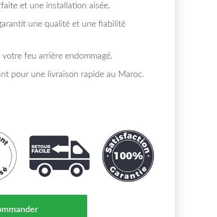
faite et une installation aisée.
garantit une qualité et une fiabilité
 votre feu arrière endommagé.
 pour une livraison rapide au Maroc.
Kia Cee'd (JD) Maroc De 2012 À >> = 92401A2020
ommander