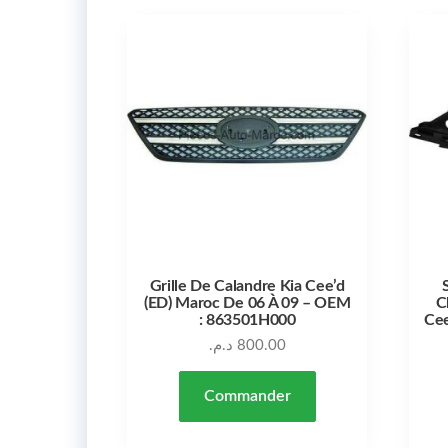
Grille De Calandre Kia Cee’d
(ED) Maroc De 06 À 09 – OEM
C
: 863501H000
Cee
د.م.
800.00
Commander