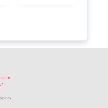
isaion
ur
soires