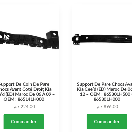
Support De Coin De Pare
Support De Pare Chocs Av
hocs Avant Coté Droit Kia
Kia Cee’d (ED) Maroc De 0
’d (ED) Maroc De 06 À 09 –
12 – OEM : 865301H500 
OEM : 865141H000
865301H000
د.م.
224.00
د.م.
896.00
Commander
Commander