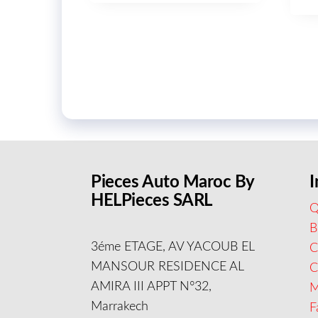
Pieces Auto Maroc By
I
HELPieces SARL
Q
B
3éme ETAGE, AV YACOUB EL
C
MANSOUR RESIDENCE AL
AMIRA III APPT N°32,
M
Marrakech
F