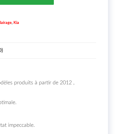
lairage
,
Kia
0)
odèles produits à partir de 2012 ,
ptimale.
tat impeccable.