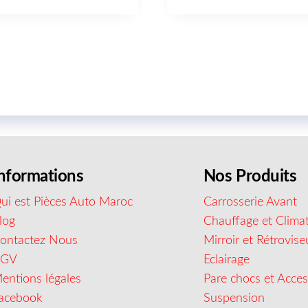
nformations
Nos Produits
ui est Pièces Auto Maroc
Carrosserie Avant
log
Chauffage et Climat
ontactez Nous
Mirroir et Rétrovise
CGV
Eclairage
entions légales
Pare chocs et Acces
acebook
Suspension