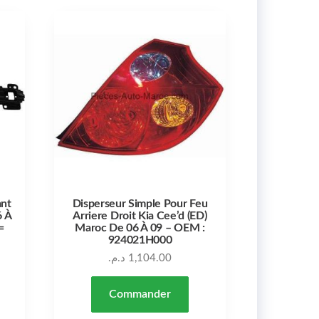
ant
Disperseur Simple Pour Feu
6 À
Arriere Droit Kia Cee’d (ED)
=
Maroc De 06 À 09 – OEM :
924021H000
د.م.
1,104.00
Commander