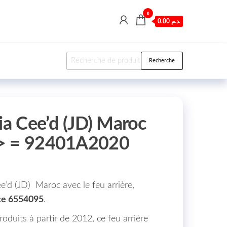
0
0.00 د.م.
Recherche pour :
Recherche
ia Cee’d (JD) Maroc
> = 92401A2020
e’d (JD) Maroc avec le feu arrière,
nce 6554095
.
duits à partir de 2012, ce feu arrière