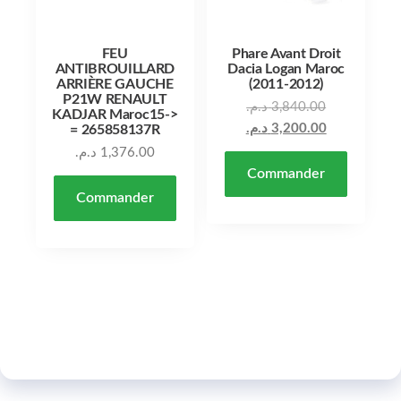
FEU
Phare Avant Droit
ANTIBROUILLARD
Dacia Logan Maroc
ARRIÈRE GAUCHE
(2011-2012)
P21W RENAULT
د.م.
3,840.00
KADJAR Maroc15->
د.م.
3,200.00
= 265858137R
د.م.
1,376.00
Commander
Commander