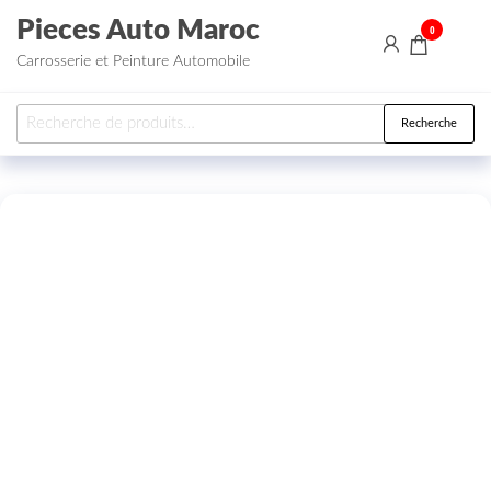
Aller au contenu
Pieces Auto Maroc
0
Carrosserie et Peinture Automobile
Recherche pour :
Recherche