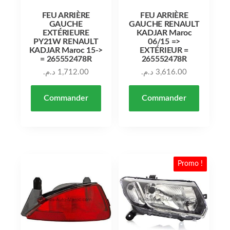
FEU ARRIÈRE
FEU ARRIÈRE
GAUCHE
GAUCHE RENAULT
EXTÉRIEURE
KADJAR Maroc
PY21W RENAULT
06/15 =>
KADJAR Maroc 15->
EXTÉRIEUR =
= 265552478R
265552478R
د.م.
1,712.00
د.م.
3,616.00
Commander
Commander
Promo !