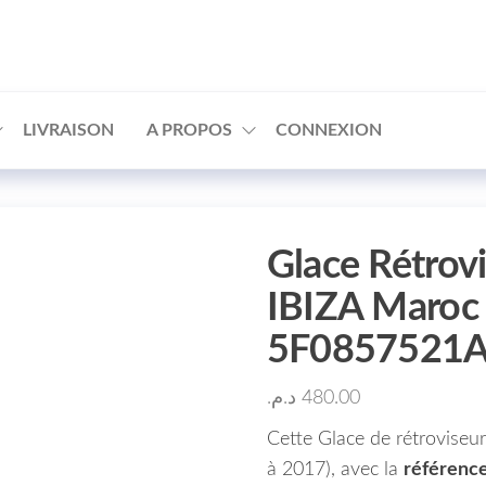
□
LIVRAISON
A PROPOS
CONNEXION
Glace Rétrov
IBIZA Maroc
5F0857521
د.م.
480.00
Cette Glace de rétrovise
à 2017), avec la
référenc