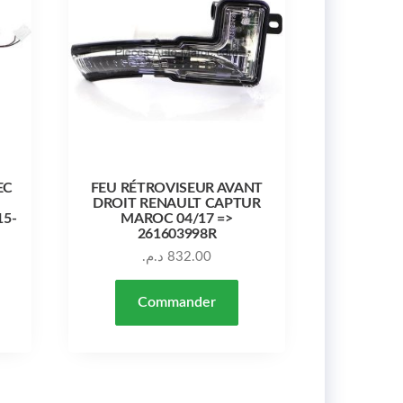
EC
FEU RÉTROVISEUR AVANT
DROIT RENAULT CAPTUR
15-
MAROC 04/17 =>
261603998R
د.م.
832.00
Commander