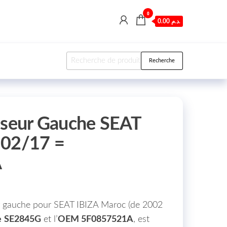
0
0.00 د.م.
Recherche pour :
Recherche
iseur Gauche SEAT
 02/17 =
A
ur gauche pour SEAT IBIZA Maroc (de 2002
e
SE2845G
et l’
OEM 5F0857521A
, est