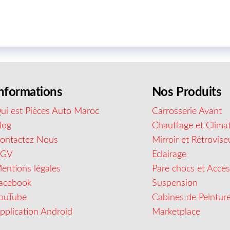
nformations
Nos Produits
ui est Pièces Auto Maroc
Carrosserie Avant
log
Chauffage et Climat
ontactez Nous
Mirroir et Rétrovise
CGV
Eclairage
entions légales
Pare chocs et Acces
acebook
Suspension
ouTube
Cabines de Peintur
pplication Android
Marketplace