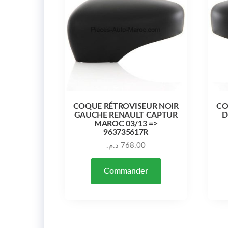
COQUE RÉTROVISEUR NOIR
CO
GAUCHE RENAULT CAPTUR
D
MAROC 03/13 =>
963735617R
د.م.
768.00
Commander