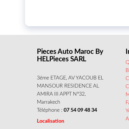
Pieces Auto Maroc By
I
HELPieces SARL
Q
B
3éme ETAGE, AV YACOUB EL
C
MANSOUR RESIDENCE AL
AMIRA III APPT N°32,
M
Marrakech
F
Téléphone :
07 54 09 48 34
Y
A
Localisation