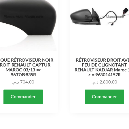
QUE RÉTROVISEUR NOIR
RÉTROVISEUR DROIT AV
ROIT RENAULT CAPTUR
FEU DE CLIGNOTANT
MAROC 03/13 =>
RENAULT KADJAR Maroc 
963749835R
> = 963014157R
د.م.
704.00
د.م.
2,800.00
Commander
Commander