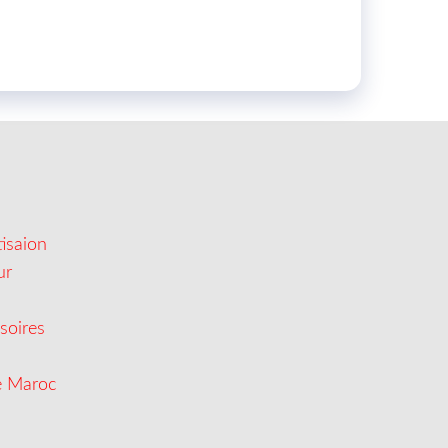
isaion
ur
soires
e Maroc