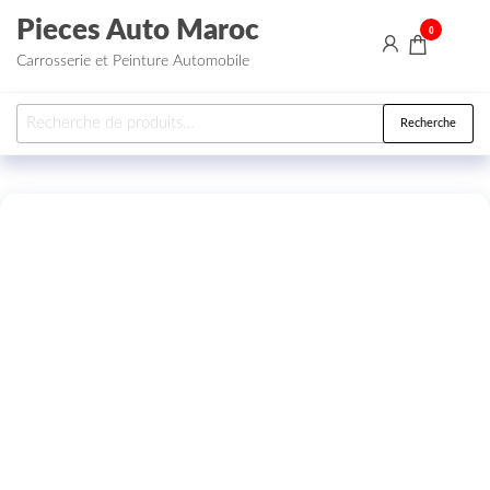
Aller au contenu
Pieces Auto Maroc
0
Carrosserie et Peinture Automobile
Recherche pour :
Recherche