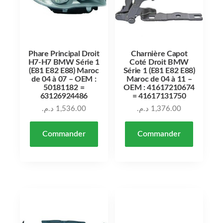
Phare Principal Droit
Charnière Capot
H7-H7 BMW Série 1
Coté Droit BMW
(E81 E82 E88) Maroc
Série 1 (E81 E82 E88)
de 04 à 07 – OEM :
Maroc de 04 à 11 –
50181182 =
OEM : 41617210674
63126924486
= 41617131750
د.م.
1,536.00
د.م.
1,376.00
Commander
Commander