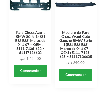
Pare Chocs Avant
Moulure de Pare
BMW Série 1 (E81
Chocs Avant Coté
E82 E88) Maroc de
Gauche BMW Série
04 à 07 – OEM :
1 (E81 E82 E88)
5111-7136-632 =
Maroc de 04 à 07 –
51117136632
OEM : 5111-7136-
635 = 51117136635
د.م.
1,424.00
د.م.
240.00
Commander
Commander