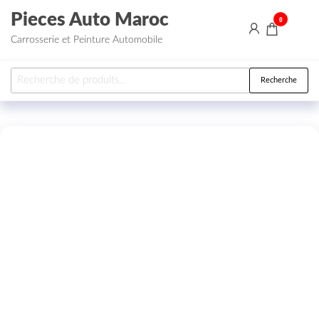
Aller au contenu
Pieces Auto Maroc
0
Carrosserie et Peinture Automobile
Recherche pour :
Recherche