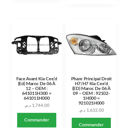
Face Avant Kia Cee’d
Phare Principal Droit
(Ed) Maroc De 06 À
H7/H7 Kia Cee’d
12 – OEM :
(ED) Maroc De 06 À
641011H300 =
09 – OEM : 92102-
641011H000
1H000 =
921021H000
د.م.
1,744.00
د.م.
1,632.00
Commander
Commander