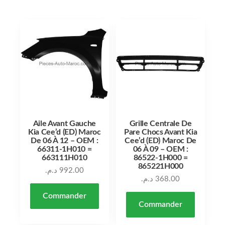
Aile Avant Gauche
Grille Centrale De
Kia Cee’d (ED) Maroc
Pare Chocs Avant Kia
De 06 À 12 – OEM :
Cee’d (ED) Maroc De
66311-1H010 =
06 À 09 – OEM :
663111H010
86522-1H000 =
865221H000
د.م.
992.00
د.م.
368.00
Commander
Commander