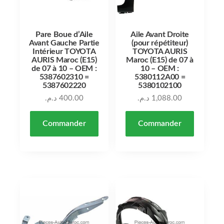
Pare Boue d’Aile
Aile Avant Droite
Avant Gauche Partie
(pour répétiteur)
Intérieur TOYOTA
TOYOTA AURIS
AURIS Maroc (E15)
Maroc (E15) de 07 à
de 07 à 10 – OEM :
10 – OEM :
5387602310 =
5380112A00 =
5387602220
5380102100
د.م.
400.00
د.م.
1,088.00
Commander
Commander