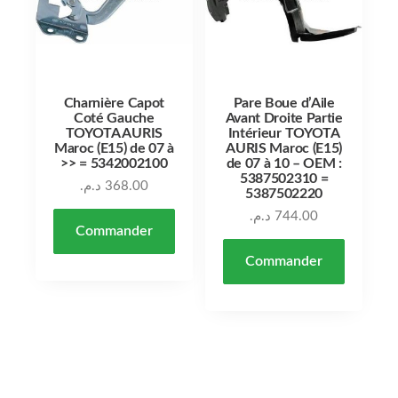
Charnière Capot
Pare Boue d’Aile
Coté Gauche
Avant Droite Partie
TOYOTA AURIS
Intérieur TOYOTA
Maroc (E15) de 07 à
AURIS Maroc (E15)
>> = 5342002100
de 07 à 10 – OEM :
5387502310 =
د.م.
368.00
5387502220
د.م.
744.00
Commander
Commander