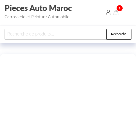
Aller au contenu
Pieces Auto Maroc
0
Carrosserie et Peinture Automobile
Recherche pour :
Recherche