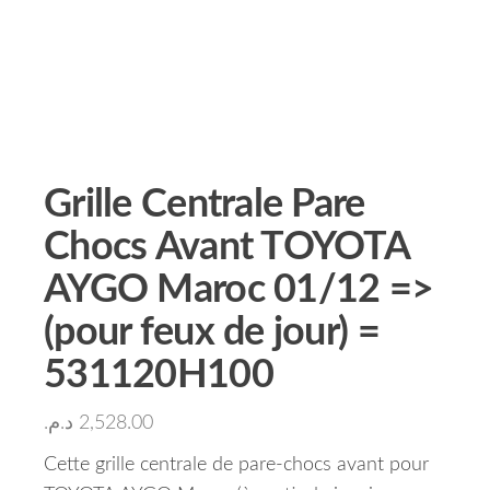
Grille Centrale Pare
Chocs Avant TOYOTA
AYGO Maroc 01/12 =>
(pour feux de jour) =
531120H100
د.م.
2,528.00
Cette grille centrale de pare-chocs avant pour