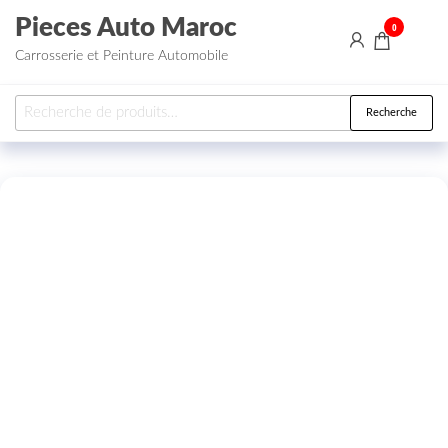
Aller au contenu
Pieces Auto Maroc
0
Carrosserie et Peinture Automobile
Recherche pour :
Recherche