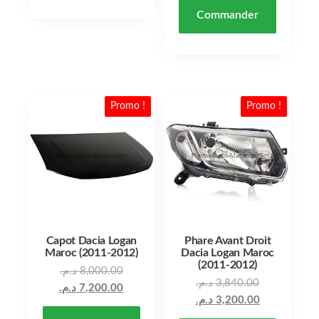
Commander
Promo !
Promo !
Capot Dacia Logan
Phare Avant Droit
Maroc (2011-2012)
Dacia Logan Maroc
(2011-2012)
Le prix initial était : 8,000.00 د.م..
د.م.
8,000.00
د.م.
3,840.00
Le prix actuel est : 7,200.00 د.م..
د.م.
7,200.00
د.م.
3,200.00