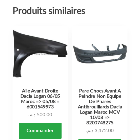
Produits similaires
Aile Avant Droite
Pare Chocs Avant A
Dacia Logan 06/05
Peindre Non Equipe
Maroc => 05/08 =
De Phares
6001549973
Antibrouillards Dacia
Logan Maroc MCV
د.م.
500.00
10/08 =>
8200748275
Commander
د.م.
3,472.00