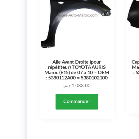
Aile Avant Droite (pour
Ca
répétiteur) TOYOTA AURIS
Mar
Maroc (E15) de 07 à 10 – OEM
: 
: 5380112A00 = 5380102100
د.م.
1,088.00
Commander