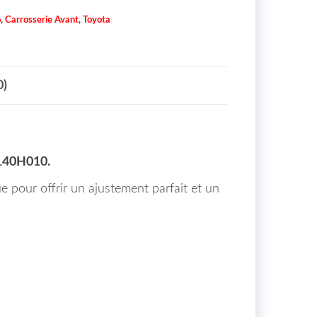
o
,
Carrosserie Avant
,
Toyota
0)
140H010.
e pour offrir un ajustement parfait et un