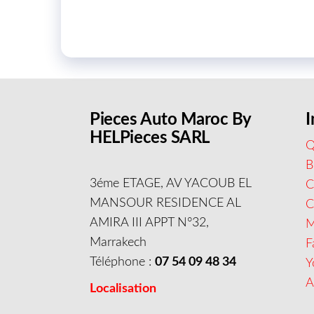
Pieces Auto Maroc By
I
HELPieces SARL
Q
B
3éme ETAGE, AV YACOUB EL
C
MANSOUR RESIDENCE AL
AMIRA III APPT N°32,
M
Marrakech
F
Téléphone :
07 54 09 48 34
Y
A
Localisation