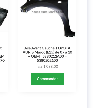
it
Aile Avant Gauche TOYOTA
S
AURIS Maroc (E15) de 07 à 10
OEM
– OEM : 5380212A00 =
270
5380202100
د.م.
1,088.00
Commander