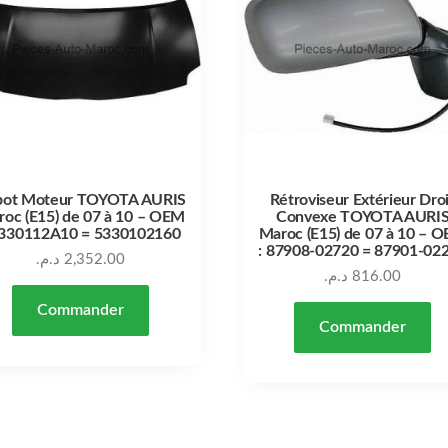
pot Moteur TOYOTA AURIS
Rétroviseur Extérieur Dro
oc (E15) de 07 à 10 – OEM
Convexe TOYOTA AURI
5330112A10 = 5330102160
Maroc (E15) de 07 à 10 – 
: 87908-02720 = 87901-02
د.م.
2,352.00
د.م.
816.00
Commander
Commander