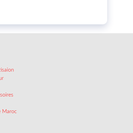
isaion
ur
soires
e Maroc