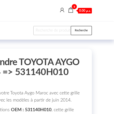
0
0.00 د.م.
Recherche pour :
Recherche
alandre TOYOTA AYGO
4 => 531140H010
votre Toyota Aygo Maroc avec cette grille
ec les modèles à partir de juin 2014.
ations
OEM : 531140H010
, cette grille