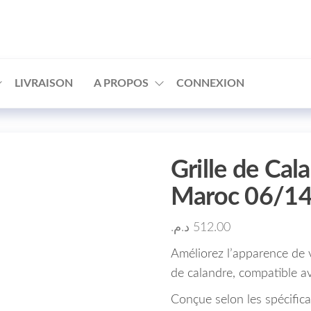
□
LIVRAISON
A PROPOS
CONNEXION
Grille de C
Maroc 06/1
د.م.
512.00
Améliorez l’apparence de 
de calandre, compatible av
Conçue selon les spécific