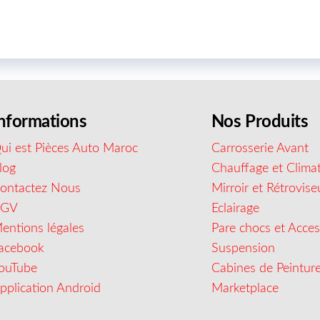
nformations
Nos Produits
ui est Pièces Auto Maroc
Carrosserie Avant
log
Chauffage et Climat
ontactez Nous
Mirroir et Rétrovise
CGV
Eclairage
entions légales
Pare chocs et Acces
acebook
Suspension
ouTube
Cabines de Peintur
pplication Android
Marketplace