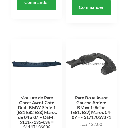
Commander
Commander
Moulure de Pare
Pare Boue Avant
Chocs Avant Coté
Gauche Arrière
Droit BMW Série 1
BMW 1-Reihe
(E81 E82 E88) Maroc
(E81/E87) Maroc 04-
de 04 à 07 – OEM :
07 => 51717059371
5111-7136-636 =
د.م.
432.00
51117136636