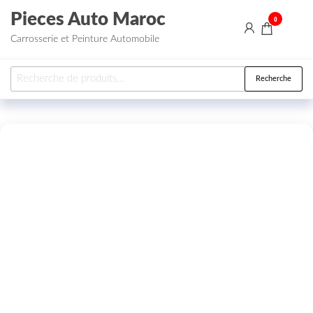
Aller au contenu
Pieces Auto Maroc
0
Carrosserie et Peinture Automobile
Recherche pour :
Recherche