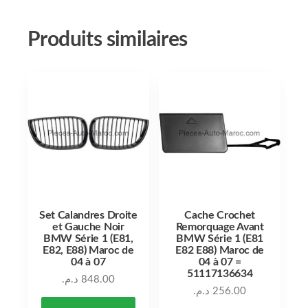
Produits similaires
Set Calandres Droite
Cache Crochet
et Gauche Noir
Remorquage Avant
BMW Série 1 (E81,
BMW Série 1 (E81
E82, E88) Maroc de
E82 E88) Maroc de
04 à 07
04 à 07 =
51117136634
د.م.
848.00
د.م.
256.00