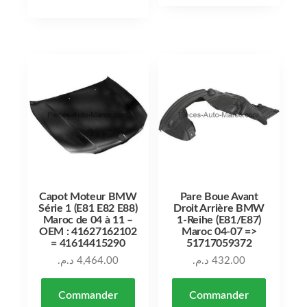
Capot Moteur BMW
Pare Boue Avant
Série 1 (E81 E82 E88)
Droit Arrière BMW
Maroc de 04 à 11 –
1-Reihe (E81/E87)
OEM : 41627162102
Maroc 04-07 =>
= 41614415290
51717059372
د.م.
4,464.00
د.م.
432.00
Commander
Commander