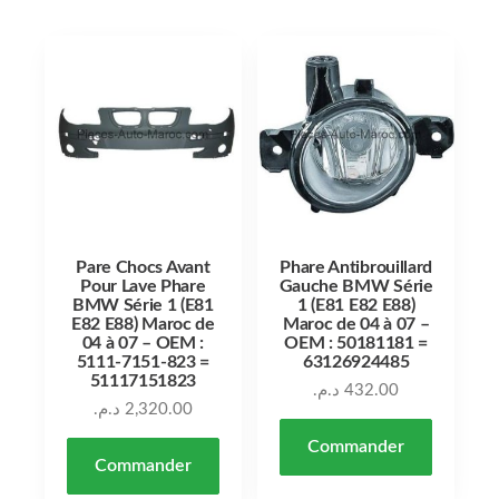
Pare Chocs Avant
Phare Antibrouillard
Pour Lave Phare
Gauche BMW Série
BMW Série 1 (E81
1 (E81 E82 E88)
E82 E88) Maroc de
Maroc de 04 à 07 –
04 à 07 – OEM :
OEM : 50181181 =
5111-7151-823 =
63126924485
51117151823
د.م.
432.00
د.م.
2,320.00
Commander
Commander