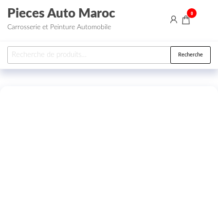
Aller au contenu
Pieces Auto Maroc
0
Carrosserie et Peinture Automobile
Recherche pour :
Recherche