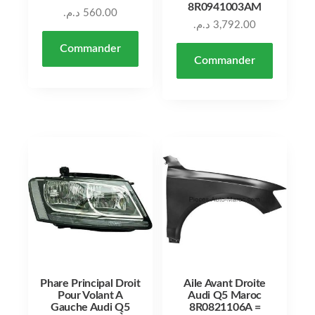
8R0941003AM
د.م.
560.00
د.م.
3,792.00
Commander
Commander
Phare Principal Droit
Aile Avant Droite
Pour Volant A
Audi Q5 Maroc
Gauche Audi Q5
8R0821106A =