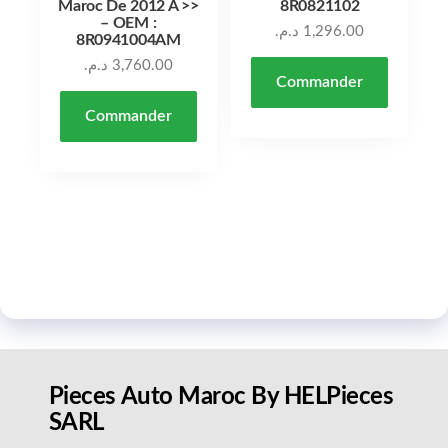
Maroc De 2012 À >>
8R0821102
– OEM :
د.م.
1,296.00
8R0941004AM
د.م.
3,760.00
Commander
Commander
Pieces Auto Maroc By HELPieces
SARL