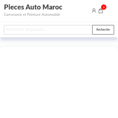
Aller au contenu
Pieces Auto Maroc
0
Carrosserie et Peinture Automobile
Recherche pour :
Recherche