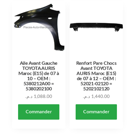
Aile Avant Gauche
Renfort Pare Chocs
TOYOTA AURIS
Avant TOYOTA
Maroc (E15) de 07 à
AURIS Maroc (E15)
10 – OEM :
de 07 à 12 – OEM :
5380212A00 =
52021-02120 =
5380202100
5202102120
د.م.
1,088.00
د.م.
1,440.00
Commander
Commander