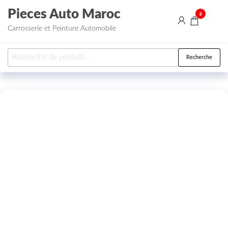
Aller au contenu
Pieces Auto Maroc
0
Carrosserie et Peinture Automobile
Recherche pour :
Recherche