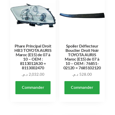
Phare Principal Droit
Spoiler Déflecteur
HB3 TOYOTA AURIS
Bouclier Droit Noir
Maroc (E15) de 07 à
TOYOTA AURIS
10 – OEM :
Maroc (E15) de 07 à
8113012A30 =
10 – OEM : 76851-
8113002470
02120 = 7685102120
د.م.
2,032.00
د.م.
528.00
Commander
Commander