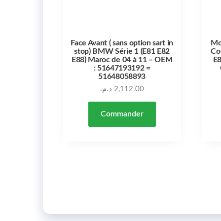
Face Avant ( sans option sart in
Mo
stop) BMW Série 1 (E81 E82
Co
E88) Maroc de 04 à 11 – OEM
E8
: 51647193192 =
51648058893
د.م.
2,112.00
Commander