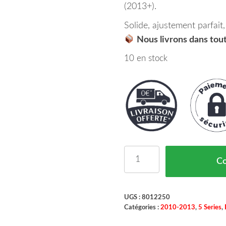
(2013+).
Solide, ajustement parfait
Nous livrons dans tout
10 en stock
quantité de Insonorisat
C
UGS :
8012250
Catégories :
2010-2013
,
5 Series
,