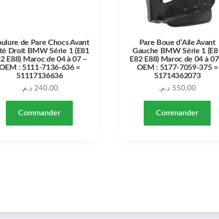
ulure de Pare Chocs Avant
Pare Boue d’Aile Avant
té Droit BMW Série 1 (E81
Gauche BMW Série 1 (E8
2 E88) Maroc de 04 à 07 –
E82 E88) Maroc de 04 à 07
OEM : 5111-7136-636 =
OEM : 5177-7059-375 =
51117136636
51714362073
د.م.
240.00
د.م.
550.00
Commander
Commander