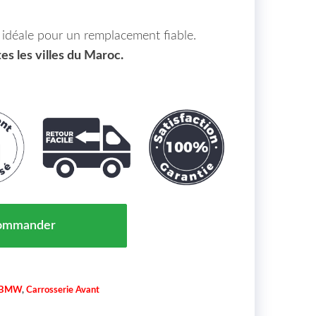
, idéale pour un remplacement fiable.
es les villes du Maroc.
ion Moteur Inférieur BMW 5-Reihe (F10/11) 13 Maroc->
ommander
BMW
,
Carrosserie Avant