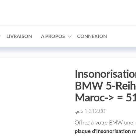
□
LIVRAISON
A PROPOS
CONNEXION
Insonorisatio
BMW 5-Reihe
Maroc-> = 
د.م.
1,312.00
Offrez à votre BMW une me
plaque d’insonorisation 