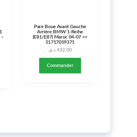
Pare Boue Avant Gauche
1
Arrière BMW 1-Reihe
 –
(E81/E87) Maroc 04-07 =>
51717059371
د.م.
432.00
Commander