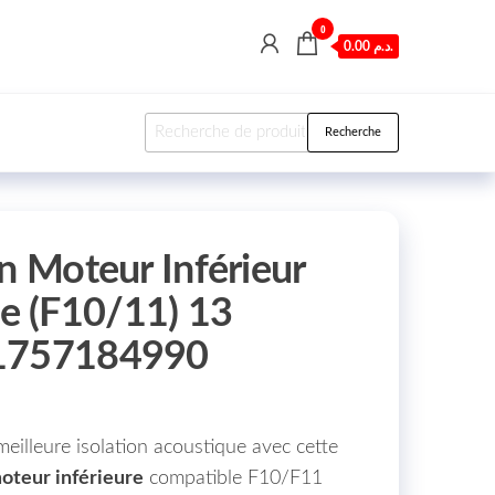
0
0.00 د.م.
Recherche pour :
Recherche
n Moteur Inférieur
 (F10/11) 13
51757184990
illeure isolation acoustique avec cette
moteur inférieure
compatible F10/F11