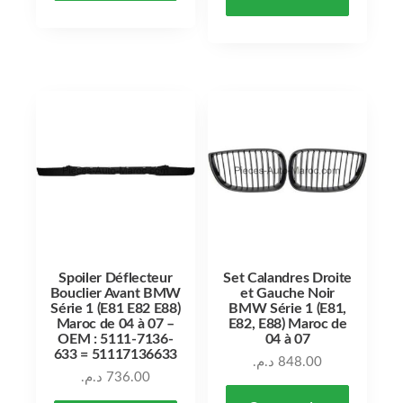
Spoiler Déflecteur
Set Calandres Droite
Bouclier Avant BMW
et Gauche Noir
Série 1 (E81 E82 E88)
BMW Série 1 (E81,
Maroc de 04 à 07 –
E82, E88) Maroc de
OEM : 5111-7136-
04 à 07
633 = 51117136633
د.م.
848.00
د.م.
736.00