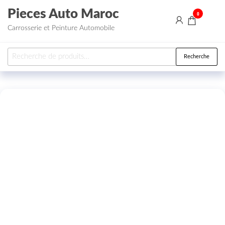
Aller au contenu
Pieces Auto Maroc
0
Carrosserie et Peinture Automobile
Recherche pour :
Recherche