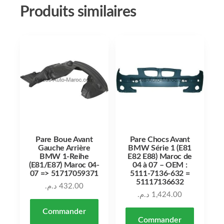
Produits similaires
Pare Boue Avant
Pare Chocs Avant
Gauche Arrière
BMW Série 1 (E81
BMW 1-Reihe
E82 E88) Maroc de
(E81/E87) Maroc 04-
04 à 07 – OEM :
07 => 51717059371
5111-7136-632 =
51117136632
د.م.
432.00
د.م.
1,424.00
Commander
Commander